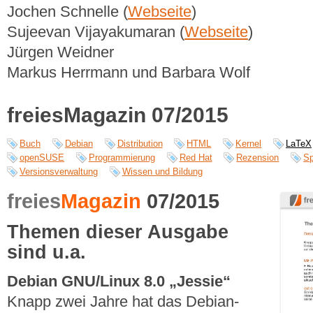
Jochen Schnelle (
Webseite
)
Sujeevan Vijayakumaran (
Webseite
)
Jürgen Weidner
Markus Herrmann und Barbara Wolf
freiesMagazin 07/2015
Buch
Debian
Distribution
HTML
Kernel
LaTeX
openSUSE
Programmierung
Red Hat
Rezension
Sp
Versionsverwaltung
Wissen und Bildung
freies
Magazin
07/2015
Themen dieser Ausgabe
sind u.a.
Debian GNU/Linux 8.0 „Jessie“
Knapp zwei Jahre hat das Debian-