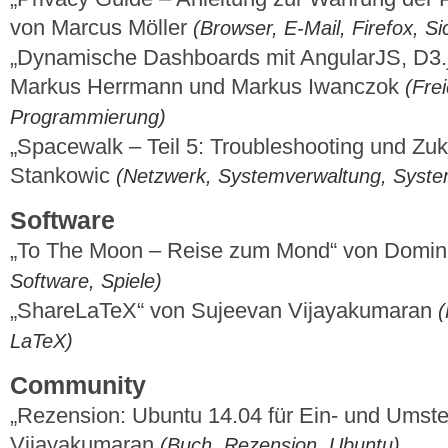
von Marcus Möller
(Browser, E-Mail, Firefox, Si
„Dynamische Dashboards mit AngularJS, D3
Markus Herrmann und Markus Iwanczok
(Fre
Programmierung)
„Spacewalk – Teil 5: Troubleshooting und Zuk
Stankowic
(Netzwerk, Systemverwaltung, Syst
Software
„To The Moon – Reise zum Mond“ von Domi
Software, Spiele)
„ShareLaTeX“ von Sujeevan Vijayakumaran
(
LaTeX)
Community
„Rezension: Ubuntu 14.04 für Ein- und Umste
Vijayakumaran
(Buch, Rezension, Ubuntu)