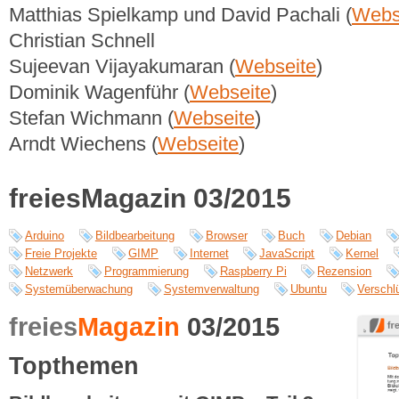
Matthias Spielkamp und David Pachali (
Webs
Christian Schnell
Sujeevan Vijayakumaran (
Webseite
)
Dominik Wagenführ (
Webseite
)
Stefan Wichmann (
Webseite
)
Arndt Wiechens (
Webseite
)
freiesMagazin 03/2015
Arduino
Bildbearbeitung
Browser
Buch
Debian
Freie Projekte
GIMP
Internet
JavaScript
Kernel
Netzwerk
Programmierung
Raspberry Pi
Rezension
Systemüberwachung
Systemverwaltung
Ubuntu
Verschl
freies
Magazin
03/2015
Topthemen