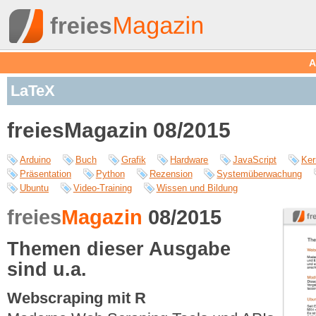
A
LaTeX
freiesMagazin 08/2015
Arduino
Buch
Grafik
Hardware
JavaScript
Ker
Präsentation
Python
Rezension
Systemüberwachung
Ubuntu
Video-Training
Wissen und Bildung
freies
Magazin
08/2015
Themen dieser Ausgabe
sind u.a.
Webscraping mit R