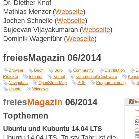
Dr. Diether Knof
Mathias Menzer (
Webseite
)
Jochen Schnelle (
Webseite
)
Sujeevan Vijayakumaran (
Webseite
)
Dominik Wagenführ (
Webseite
)
freiesMagazin 06/2014
Browser
Buch
Büro
Community
Distribution
E
Projekte
Internet
Kernel
Kommerzielle Software
Konso
Navigation
OpenStreetMap
PDF
Programmierung
R
Ubuntu
Windows
freies
Magazin
06/2014
Topthemen
Ubuntu und Kubuntu 14.04 LTS
Ubuntu 14.04 LTS „Trusty Tahr“ ist die