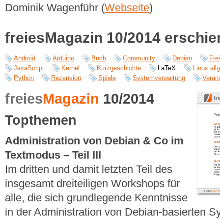
Dominik Wagenführ (
Webseite
)
freiesMagazin 10/2014 erschi
Android
Arduino
Buch
Community
Debian
Fre
JavaScript
Kernel
Kurzgeschichte
LaTeX
Linux all
Python
Rezension
Spiele
Systemverwaltung
Veran
freies
Magazin
10/2014
Topthemen
Administration von Debian & Co im
Textmodus – Teil III
Im dritten und damit letzten Teil des
insgesamt dreiteiligen Workshops für
alle, die sich grundlegende Kenntnisse
in der Administration von Debian-basierten