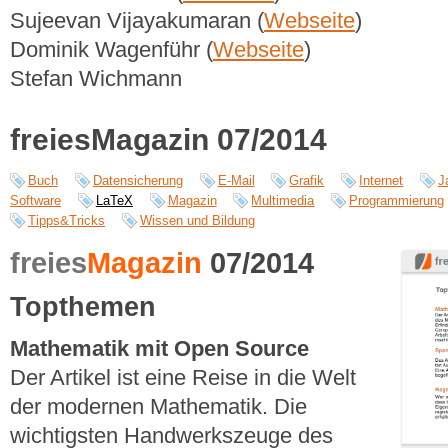
Sujeevan Vijayakumaran (
Webseite
)
Dominik Wagenführ (
Webseite
)
Stefan Wichmann
freiesMagazin 07/2014
Buch
Datensicherung
E-Mail
Grafik
Internet
J
Software
LaTeX
Magazin
Multimedia
Programmierung
Tipps&Tricks
Wissen und Bildung
freies
Magazin
07/2014
Topthemen
Mathematik mit Open Source
Der Artikel ist eine Reise in die Welt
der modernen Mathematik. Die
wichtigsten Handwerkszeuge des