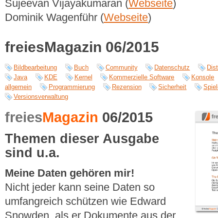
Sujeevan Vijayakumaran (
Webseite
)
Dominik Wagenführ (
Webseite
)
freiesMagazin 06/2015
Bildbearbeitung
Buch
Community
Datenschutz
Dist
Java
KDE
Kernel
Kommerzielle Software
Konsole
allgemein
Programmierung
Rezension
Sicherheit
Spie
Versionsverwaltung
freies
Magazin
06/2015
Themen dieser Ausgabe
sind u.a.
Meine Daten gehören mir!
Nicht jeder kann seine Daten so
umfangreich schützen wie Edward
Snowden, als er Dokumente aus der