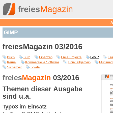
A
GIMP
freiesMagazin 03/2016
Buch
Büro
Finanzen
Freie Projekte
GIMP
Gra
Kernel
Kommerzielle Software
Linux allgemein
Multimed
Sicherheit
Spiele
freies
Magazin
03/2016
Themen dieser Ausgabe
sind u.a.
Typo3 im Einsatz