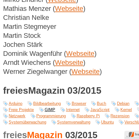
Mathias Menzer (
Webseite
)
Christian Nelke
Martin Stegmeyer
Martin Stock
Jochen Stärk
Dominik Wagenführ (
Webseite
)
Arndt Wiechens (
Webseite
)
Werner Ziegelwanger (
Webseite
)
freiesMagazin 03/2015
Arduino
Bildbearbeitung
Browser
Buch
Debian
Freie Projekte
GIMP
Internet
JavaScript
Kernel
Netzwerk
Programmierung
Raspberry Pi
Rezension
Systemüberwachung
Systemverwaltung
Ubuntu
Verschl
freies
Magazin
03/2015