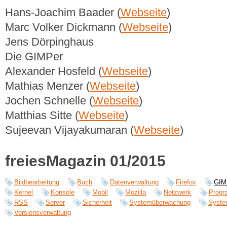
Hans-Joachim Baader (
Webseite
)
Marc Volker Dickmann (
Webseite
)
Jens Dörpinghaus
Die GIMPer
Alexander Hosfeld (
Webseite
)
Mathias Menzer (
Webseite
)
Jochen Schnelle (
Webseite
)
Matthias Sitte (
Webseite
)
Sujeevan Vijayakumaran (
Webseite
)
freiesMagazin 01/2015
Bildbearbeitung
Buch
Datenverwaltung
Firefox
GIM
Kernel
Konsole
Mobil
Mozilla
Netzwerk
Progr
RSS
Server
Sicherheit
Systemüberwachung
Syste
Versionsverwaltung