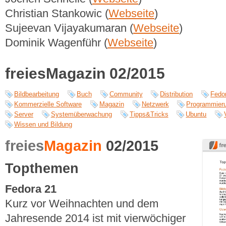
Christian Stankowic (
Webseite
)
Sujeevan Vijayakumaran (
Webseite
)
Dominik Wagenführ (
Webseite
)
freiesMagazin 02/2015
Bildbearbeitung
Buch
Community
Distribution
Fedo
Kommerzielle Software
Magazin
Netzwerk
Programmier
Server
Systemüberwachung
Tipps&Tricks
Ubuntu
Wissen und Bildung
freies
Magazin
02/2015
Topthemen
Fedora 21
Kurz vor Weihnachten und dem
Jahresende 2014 ist mit vierwöchiger