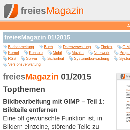
A
freiesMagazin 01/2015
Bildbearbeitung
Buch
Datenverwaltung
Firefox
GIM
Kernel
Konsole
Mobil
Mozilla
Netzwerk
Progr
RSS
Server
Sicherheit
Systemüberwachung
Syste
Versionsverwaltung
freies
Magazin
01/2015
Topthemen
Bildbearbeitung mit GIMP – Teil 1:
Bildteile entfernen
Eine oft gewünschte Funktion ist, in
Bildern einzelne, störende Teile zu