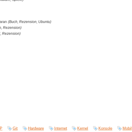
maran
(Buch, Rezension, Ubuntu)
h, Rezension)
i, Rezension)
P
Git
Hardware
Internet
Kernel
Konsole
Mobil