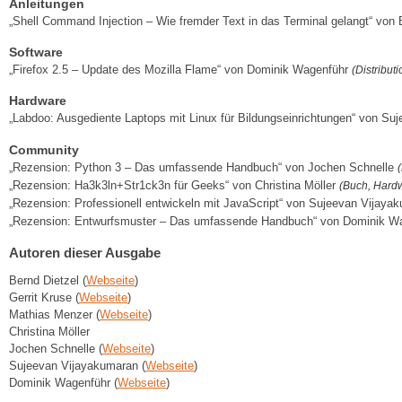
Anleitungen
„Shell Command Injection – Wie fremder Text in das Terminal gelangt“ von 
Software
„Firefox 2.5 – Update des Mozilla Flame“ von Dominik Wagenführ
(Distribut
Hardware
„Labdoo: Ausgediente Laptops mit Linux für Bildungseinrichtungen“ von S
Community
„Rezension: Python 3 – Das umfassende Handbuch“ von Jochen Schnelle
„Rezension: Ha3k3ln+Str1ck3n für Geeks“ von Christina Möller
(Buch, Hard
„Rezension: Professionell entwickeln mit JavaScript“ von Sujeevan Vijay
„Rezension: Entwurfsmuster – Das umfassende Handbuch“ von Dominik W
Autoren dieser Ausgabe
Bernd Dietzel (
Webseite
)
Gerrit Kruse (
Webseite
)
Mathias Menzer (
Webseite
)
Christina Möller
Jochen Schnelle (
Webseite
)
Sujeevan Vijayakumaran (
Webseite
)
Dominik Wagenführ (
Webseite
)