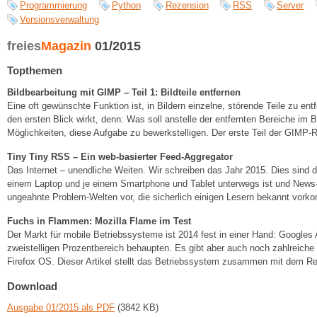
Programmierung
Python
Rezension
RSS
Server
Versionsverwaltung
freies
Magazin
01/2015
Topthemen
Bildbearbeitung mit GIMP – Teil 1: Bildteile entfernen
Eine oft gewünschte Funktion ist, in Bildern einzelne, störende Teile zu entfe
den ersten Blick wirkt, denn: Was soll anstelle der entfernten Bereiche im 
Möglichkeiten, diese Aufgabe zu bewerkstelligen. Der erste Teil der GIMP-Re
Tiny Tiny RSS – Ein web-basierter Feed-Aggregator
Das Internet – unendliche Weiten. Wir schreiben das Jahr 2015. Dies sind d
einem Laptop und je einem Smartphone und Tablet unterwegs ist und News-Fee
ungeahnte Problem-Welten vor, die sicherlich einigen Lesern bekannt vor
Fuchs in Flammen: Mozilla Flame im Test
Der Markt für mobile Betriebssysteme ist 2014 fest in einer Hand: Googles 
zweistelligen Prozentbereich behaupten. Es gibt aber auch noch zahlreiche 
Firefox OS. Dieser Artikel stellt das Betriebssystem zusammen mit dem R
Download
Ausgabe 01/2015 als PDF
(3842 KB)