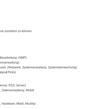
orie zuordnen zu können.
ldbearbeitung, GIMP)
onsverwaltung)
kowic
(Netzwerk, Systemverwaltung, Systemüberwachung)
ipps&Tricks)
ternet, RSS, Server)
, Datenverwaltung, Mobil)
x, Hardware, Mobil, Mozilla)