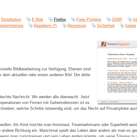
Distribution
E-Mail
Firefox
Freie Projekte
GIMP
In
ogrammierung
Raspberry Pi
Rezension
Sicherheit
Spiele
sionelle Bildbearbeitung zur Verfügung. Ebenen sind
s dem aktuellen oder einem anderen Bild. Der dritte
hlechte Nachricht: Wir werden alle überwacht. Jetzt
operationen von Firmen mit Geheimdiensten ist es
eschrieben, welche Schritte notwendig sind, um das Recht auf Privatsphäre auc
n wollen. Als Kind möchte man Astronaut, Feuerwehrmann oder Superheld wer
ze andere Richtung ein. Manchmal spielt das Leben aber anders als man es g
n, wenn man zurückreisen und sein Leben ändern könnte, um seine Träume zu 