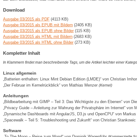
Download
Ausgabe 03/2015 als PDF
(4113 KB)
Ausgabe 03/2015 als EPUB mit Bildern
(2405 KB)
Ausgabe 03/2015 als EPUB ohne Bilder
(115 KB)
Ausgabe 03/2015 als HTML mit Bildern
(2683 KB)
Ausgabe 03/2015 als HTML ohne Bilder
(273 KB)
Kompletter Inhalt
In Klammern findet man beschreibende Tags, um die Artikel leichter einer Kateg
Linux allgemein
„Batterien enthalten: Linux Mint Debian Edition (LMDE)“ von Christian Imho
„Der Februar im Kernelrückblick“ von Mathias Menzer
(Kernel)
Anleitungen
„Bildbearbeitung mit GIMP – Teil 3: Das Wichtigste zu den Ebenen“ von D
„Privacy Guide – Anleitung zur Wahrung der Privatsphäre im Internet“ von 
„Dynamische Dashboards mit AngularJS, D3.js und OpenCPU“ von Marku
„Spacewalk – Teil 5: Troubleshooting und Zukunft“ von Christian Stankowic
Software
„To The Moon – Reise zum Mond“ von Dominik Wagenführ
(Kommerzielle So