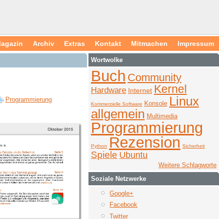
agazin
Archiv
Extras
Kontakt
Mitmachen
Impressum
Wortwolke
Buch
Community
Kernel
Hardware
Internet
Linux
Programmierung
Konsole
Kommerzielle Software
allgemein
Multimedia
Programmierung
Rezension
Python
Sicherheit
Spiele
Ubuntu
Weitere Schlagworte
Soziale Netzwerke
Google+
Facebook
Twitter