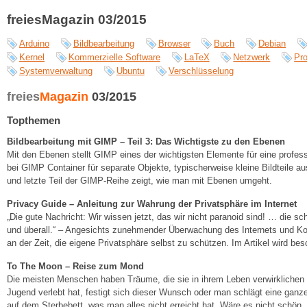
freiesMagazin 03/2015
Arduino
Bildbearbeitung
Browser
Buch
Debian
Kernel
Kommerzielle Software
LaTeX
Netzwerk
Pr
Systemverwaltung
Ubuntu
Verschlüsselung
freies
Magazin
03/2015
Topthemen
Bildbearbeitung mit GIMP – Teil 3: Das Wichtigste zu den Ebenen
Mit den Ebenen stellt GIMP eines der wichtigsten Elemente für eine profes
bei GIMP Container für separate Objekte, typischerweise kleine Bildteile au
und letzte Teil der GIMP-Reihe zeigt, wie man mit Ebenen umgeht.
Privacy Guide – Anleitung zur Wahrung der Privatsphäre im Internet
„Die gute Nachricht: Wir wissen jetzt, das wir nicht paranoid sind! … die sc
und überall.“ – Angesichts zunehmender Überwachung des Internets und Ko
an der Zeit, die eigene Privatsphäre selbst zu schützen. Im Artikel wird b
To The Moon – Reise zum Mond
Die meisten Menschen haben Träume, die sie in ihrem Leben verwirkliche
Jugend verlebt hat, festigt sich dieser Wunsch oder man schlägt eine gan
auf dem Sterbebett, was man alles nicht erreicht hat. Wäre es nicht schö