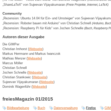
„ShareLaTeX“ von Sujeevan Vijayakumaran
(Freie Projekte, Internet, LaTeX)
Community
„Rezension: Ubuntu 14.04 für Ein- und Umsteiger“ von Sujeevan Vijayaku
„Rezension: Roboter bauen mit Arduino“ von Christian Schnell
(Arduino, Buc
„Rezension: Raspberry Pi für Kids“ von Jochen Schnelle
(Buch, Raspberry P
Autoren dieser Ausgabe
Die GIMPer
Christian Imhorst (
Webseite
)
Markus Herrmann und Markus Iwanczok
Mathias Menzer (
Webseite
)
Marcus Möller
Christian Schnell
Jochen Schnelle (
Webseite
)
Christian Stankowic (
Webseite
)
Sujeevan Vijayakumaran (
Webseite
)
Dominik Wagenführ (
Webseite
)
freiesMagazin 01/2015
Bildbearbeitung
Buch
Datenverwaltung
Firefox
GIM