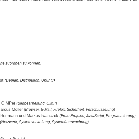
orie zuordnen zu können.
rst
(Debian, Distribution, Ubuntu)
ie GIMPer
(Bildbearbeitung, GIMP)
Marcus Möller
(Browser, E-Mail, Firefox, Sicherheit, Verschlüsselung)
s Herrmann und Markus Iwanczok
(Freie Projekte, JavaScript, Programmierung)
(Netzwerk, Systemverwaltung, Systemüberwachung)
ftware, Spiele)