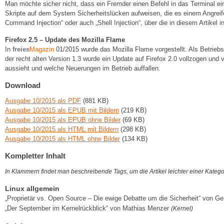
Man möchte sicher nicht, dass ein Fremder einen Befehl in das Terminal 
Skripte auf dem System Sicherheitslücken aufweisen, die es einem Angreife
Command Injection“ oder auch „Shell Injection“, über die in diesem Artikel in
Firefox 2.5 – Update des Mozilla Flame
In
freies
Magazin
01/2015 wurde das Mozilla Flame vorgestellt. Als Betrie
der recht alten Version 1.3 wurde ein Update auf Firefox 2.0 vollzogen und 
aussieht und welche Neuerungen im Betrieb auffallen.
Download
Ausgabe 10/2015 als PDF
(881 KB)
Ausgabe 10/2015 als EPUB mit Bildern
(219 KB)
Ausgabe 10/2015 als EPUB ohne Bilder
(69 KB)
Ausgabe 10/2015 als HTML mit Bildern
(298 KB)
Ausgabe 10/2015 als HTML ohne Bilder
(134 KB)
Kompletter Inhalt
In Klammern findet man beschreibende Tags, um die Artikel leichter einer Kateg
Linux allgemein
„Proprietär vs. Open Source – Die ewige Debatte um die Sicherheit“ von Ge
„Der September im Kernelrückblick“ von Mathias Menzer
(Kernel)