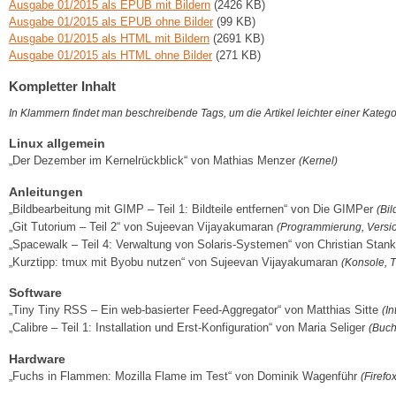
Ausgabe 01/2015 als EPUB mit Bildern
(2426 KB)
Ausgabe 01/2015 als EPUB ohne Bilder
(99 KB)
Ausgabe 01/2015 als HTML mit Bildern
(2691 KB)
Ausgabe 01/2015 als HTML ohne Bilder
(271 KB)
Kompletter Inhalt
In Klammern findet man beschreibende Tags, um die Artikel leichter einer Kateg
Linux allgemein
„Der Dezember im Kernelrückblick“ von Mathias Menzer
(Kernel)
Anleitungen
„Bildbearbeitung mit GIMP – Teil 1: Bildteile entfernen“ von Die GIMPer
(Bi
„Git Tutorium – Teil 2“ von Sujeevan Vijayakumaran
(Programmierung, Versi
„Spacewalk – Teil 4: Verwaltung von Solaris-Systemen“ von Christian Stan
„Kurztipp: tmux mit Byobu nutzen“ von Sujeevan Vijayakumaran
(Konsole, T
Software
„Tiny Tiny RSS – Ein web-basierter Feed-Aggregator“ von Matthias Sitte
(In
„Calibre – Teil 1: Installation und Erst-Konfiguration“ von Maria Seliger
(Buch
Hardware
„Fuchs in Flammen: Mozilla Flame im Test“ von Dominik Wagenführ
(Firefo