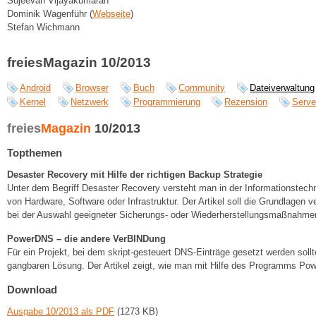
Sujeevan Vijayakumaran
Dominik Wagenführ (
Webseite
)
Stefan Wichmann
freiesMagazin 10/2013
Android
Browser
Buch
Community
Dateiverwaltung
Kernel
Netzwerk
Programmierung
Rezension
Serve
freies
Magazin
10/2013
Topthemen
Desaster Recovery mit Hilfe der richtigen Backup Strategie
Unter dem Begriff Desaster Recovery versteht man in der Informationstechni
von Hardware, Software oder Infrastruktur. Der Artikel soll die Grundlagen
bei der Auswahl geeigneter Sicherungs- oder Wiederherstellungsmaßnahmen
PowerDNS – die andere VerBINDung
Für ein Projekt, bei dem skript-gesteuert DNS-Einträge gesetzt werden sollt
gangbaren Lösung. Der Artikel zeigt, wie man mit Hilfe des Programms P
Download
Ausgabe 10/2013 als PDF
(1273 KB)