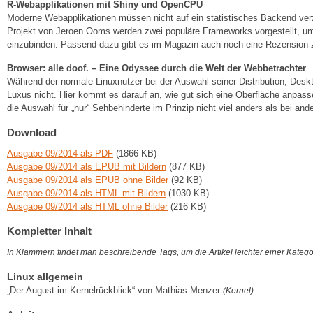
R-Webapplikationen mit Shiny und OpenCPU
Moderne Webapplikationen müssen nicht auf ein statistisches Backend ve
Projekt von Jeroen Ooms werden zwei populäre Frameworks vorgestellt, u
einzubinden. Passend dazu gibt es im Magazin auch noch eine Rezension z
Browser: alle doof. – Eine Odyssee durch die Welt der Webbetrachter
Während der normale Linuxnutzer bei der Auswahl seiner Distribution, De
Luxus nicht. Hier kommt es darauf an, wie gut sich eine Oberfläche anpassen
die Auswahl für „nur“ Sehbehinderte im Prinzip nicht viel anders als bei a
Download
Ausgabe 09/2014 als PDF
(1866 KB)
Ausgabe 09/2014 als EPUB mit Bildern
(877 KB)
Ausgabe 09/2014 als EPUB ohne Bilder
(92 KB)
Ausgabe 09/2014 als HTML mit Bildern
(1030 KB)
Ausgabe 09/2014 als HTML ohne Bilder
(216 KB)
Kompletter Inhalt
In Klammern findet man beschreibende Tags, um die Artikel leichter einer Kateg
Linux allgemein
„Der August im Kernelrückblick“ von Mathias Menzer
(Kernel)