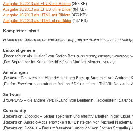
Ausgabe 10/2013 als EPUB mit Bildern
(357 KB)
Ausgabe 10/2013 als EPUB ohne Bilder
(84 KB)
Ausgabe 10/2013 als HTML mit Bildern
(466 KB)
Ausgabe 10/2013 als HTML ohne Bilder
(187 KB)
Kompletter Inhalt
In Klammern findet man beschreibende Tags, um die Artikel leichter einer Kateg
Linux allgemein
„Datenschutz als Illusion“ von Stefan Betz
(Community, Internet, Sicherheit, 
„Der September im Kernelrückblick“ von Mathias Menzer
(Kernel)
Anleitungen
„Desaster Recovery mit Hilfe der richtigen Backup Strategie“ von Andreas 
„Firefox-Erweiterungen mit dem Add-on-SDK erstellen – Teil VII: Netzwerk
Software
„PowerDNS – die andere VerBINDung“ von Benjamin Fleckenstein
(Datenban
Community
„Rezension: Dropbox – Sicher speichern und effektiv arbeiten in der Cloud“
„Rezension: Android-Apps entwickeln für Einsteiger“ von Michael Niedermai
„Rezension: Node.js – Das umfassende Handbuch“ von Jochen Schnelle
(J