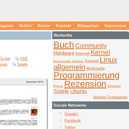
agazin
Archiv
Extras
Kontakt
Mitmachen
Impressum
Wortwolke
Buch
Community
Kernel
Hardware
Internet
Linux
Script
KDE
Konsole
Kommerzielle Software
sion
Spiele
allgemein
Multimedia
Programmierung
Rezension
Python
Sicherheit
Spiele
Ubuntu
Weitere Schlagworte
Soziale Netzwerke
Google+
Facebook
Twitter