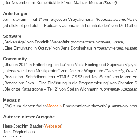
„Der November im Kernelrückblick“ von Mathias Menzer
(Kernel)
Anleitungen
„Git-Tutorium – Teil 1“ von Sujeevan Vijayakumaran
(Programmierung, Versi
„Shellskript podfetch – Podcasts automatisch herunterladen“ von Dr. Dieth
Software
„Broken Age“ von Dominik Wagenführ
(Kommerzielle Software, Spiele)
„Eine Einführung in Octave“ von Jens Dörpinghaus
(Programmierung, Wissen
Community
„Ubucon 2014 in Katlenburg-Lindau“ von Vicki Ebeling und Sujeevan Vija
„Interview mit den Musikpiraten“ von Dominik Wagenführ
(Community, Freie P
„Rezension: Schrödinger lernt HTML5, CSS3 und JavaScript“ von Maren 
„Rezension: Java – Eine Einführung in die Programmierung“ von Christian 
„Die dritte Katastrophe – Teil 2“ von Stefan Wichmann
(Community, Kurzgesc
Magazin
„FAQ zum siebten
freies
Magazin
-Programmierwettbewerb“
(Community, Mag
Autoren dieser Ausgabe
Hans-Joachim Baader (
Webseite
)
Jens Dörpinghaus