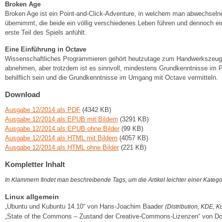
Broken Age
Broken Age ist ein Point-and-Click-Adventure, in welchem man abwechselnd
übernimmt, die beide ein völlig verschiedenes Leben führen und dennoch ein
erste Teil des Spiels anfühlt.
Eine Einführung in Octave
Wissenschaftliches Programmieren gehört heutzutage zum Handwerkszeug de
abnehmen, aber trotzdem ist es sinnvoll, mindestens Grundkenntnisse im Pr
behilflich sein und die Grundkenntnisse im Umgang mit Octave vermitteln.
Download
Ausgabe 12/2014 als PDF
(4342 KB)
Ausgabe 12/2014 als EPUB mit Bildern
(3291 KB)
Ausgabe 12/2014 als EPUB ohne Bilder
(99 KB)
Ausgabe 12/2014 als HTML mit Bildern
(4057 KB)
Ausgabe 12/2014 als HTML ohne Bilder
(221 KB)
Kompletter Inhalt
In Klammern findet man beschreibende Tags, um die Artikel leichter einer Kateg
Linux allgemein
„Ubuntu und Kubuntu 14.10“ von Hans-Joachim Baader
(Distribution, KDE, 
„State of the Commons – Zustand der Creative-Commons-Lizenzen“ von D