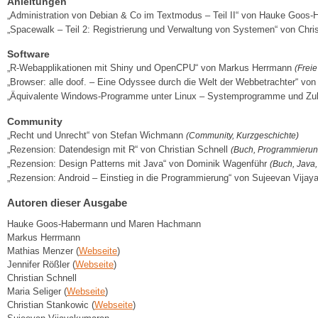
Anleitungen
„Administration von Debian & Co im Textmodus – Teil II“ von Hauke Go
„Spacewalk – Teil 2: Registrierung und Verwaltung von Systemen“ von Chri
Software
„R-Webapplikationen mit Shiny und OpenCPU“ von Markus Herrmann
(Frei
„Browser: alle doof. – Eine Odyssee durch die Welt der Webbetrachter“ von
„Äquivalente Windows-Programme unter Linux – Systemprogramme und Zub
Community
„Recht und Unrecht“ von Stefan Wichmann
(Community, Kurzgeschichte)
„Rezension: Datendesign mit R“ von Christian Schnell
(Buch, Programmierun
„Rezension: Design Patterns mit Java“ von Dominik Wagenführ
(Buch, Java
„Rezension: Android – Einstieg in die Programmierung“ von Sujeevan Vija
Autoren dieser Ausgabe
Hauke Goos-Habermann und Maren Hachmann
Markus Herrmann
Mathias Menzer (
Webseite
)
Jennifer Rößler (
Webseite
)
Christian Schnell
Maria Seliger (
Webseite
)
Christian Stankowic (
Webseite
)