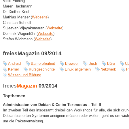
Vicki Ebeling
Maren Hachmann
Dr. Diether Knof
Mathias Menzer (
Webseite
)
Christian Schnell
Sujeevan Vijayakumaran (
Webseite
)
Dominik Wagenführ (
Webseite
)
Stefan Wichmann (
Webseite
)
freiesMagazin 09/2014
Android
Barrierefreiheit
Browser
Buch
Büro
C
Kernel
Kurzgeschichte
Linux allgemein
Netzwerk
P
Wissen und Bildung
freies
Magazin
09/2014
Topthemen
Administration von Debian & Co im Textmodus – Teil II
Im zweiten Teil des insgesamt dreiteiligen Workshops für alle, die sich gru
Debian-basierten Systemen aneignen müssen oder wollen, geht es um wicht
um die Paketverwaltung.