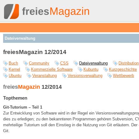
Dateiverwaltung
freiesMagazin 12/2014
Buch
Community
CSS
Dateiverwaltung
Distribution
Kernel
Kommerzielle Software
Kubuntu
Kurzgeschichte
Ubuntu
Veranstaltung
Versionsverwaltung
Wettbewerb
freies
Magazin
12/2014
Topthemen
Git-Tutorium – Teil 1
Zur Entwicklung von Software wird in der Regel ein Versionsverwaltungsp
dies zu erledigen; zu den bekannteren Programmen gehören Subversion, CV
mehrteilige Tutorium soll den Einstieg in die Nutzung von Git erläutern. Der
Git.