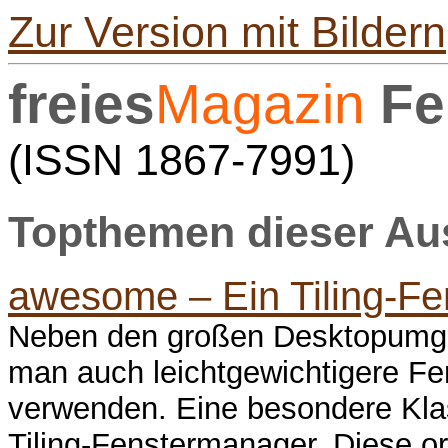
Zur Version mit Bildern
freies
Magazin
Fe
(ISSN 1867-7991)
Topthemen dieser A
awesome – Ein Tiling-F
Neben den großen Desktopum
man auch leichtgewichtigere F
verwenden. Eine besondere Kla
Tiling-Fenstermanager. Diese or