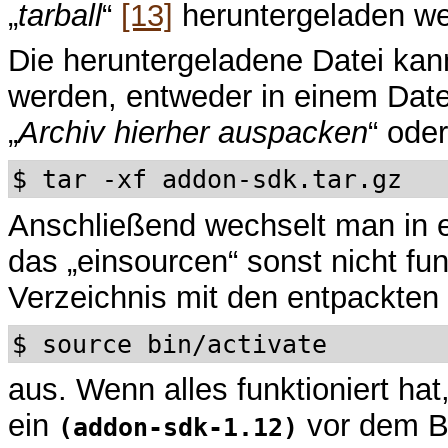
„
tarball
“
[13]
heruntergeladen we
Die heruntergeladene Datei kan
werden, entweder in einem Dat
„
Archiv hierher auspacken
“ ode
$ tar -xf addon-sdk.tar.gz
Anschließend wechselt man in ei
das „einsourcen“ sonst nicht fu
Verzeichnis mit den entpackten
$ source bin/activate
aus. Wenn alles funktioniert h
ein
vor dem B
(addon-sdk-1.12)