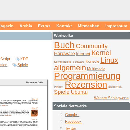
agazin
Archiv
Extras
Kontakt
Mitmachen
Impressum
Wortwolke
Buch
Community
Kernel
Hardware
Internet
Linux
Script
KDE
Konsole
Kommerzielle Software
sion
Spiele
allgemein
Multimedia
Programmierung
Rezension
Python
Sicherheit
Spiele
Ubuntu
Weitere Schlagworte
Soziale Netzwerke
Google+
Facebook
Twitter