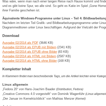
Was wäre, wenn man nach einer langen Reise nach Hause kommt und finde
und es gibt keine Spur, wo alle sind. So geht es Katie im Spiel „Gone Hom
ihrer Familie geschehen ist.
Äquivalente Windows-Programme unter Linux – Teil 4: Bildbearbeitung
Nachdem im letzten Teil Grafik- und Bildbearbeitungsprogramme unter Linux
Diagrammeditoren unter Linux beschäftigen. Aufgrund der Vielzahl der Progra
Download
Ausgabe 02/2014 als PDF
(3646 KB)
Ausgabe 02/2014 als EPUB mit Bildern
(2341 KB)
Ausgabe 02/2014 als EPUB ohne Bilder
(83 KB)
Ausgabe 02/2014 als HTML mit Bildern
(2587 KB)
Ausgabe 02/2014 als HTML ohne Bilder
(168 KB)
Kompletter Inhalt
In Klammern findet man beschreibende Tags, um die Artikel leichter einer Kateg
Linux allgemein
„Fedora 20“ von Hans-Joachim Baader
(Distribution, Fedora)
„Creative Commons 4.0 vorgestellt“ von Dominik Wagenführ
(Linux allgemei
„Der Januar im Kernelrückblick“ von Mathias Menzer
(Kernel)