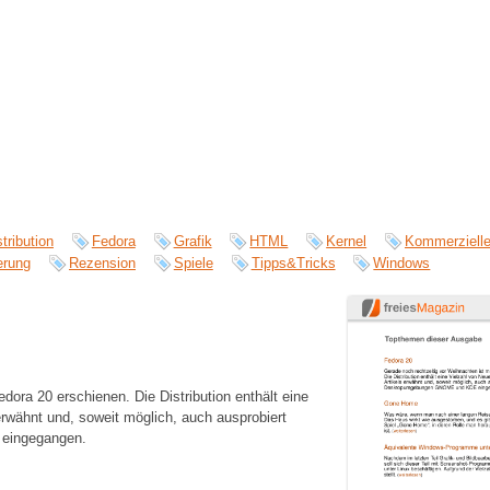
stribution
Fedora
Grafik
HTML
Kernel
Kommerzielle
erung
Rezension
Spiele
Tipps&Tricks
Windows
dora 20 erschienen. Die Distribution enthält eine
erwähnt und, soweit möglich, auch ausprobiert
 eingegangen.