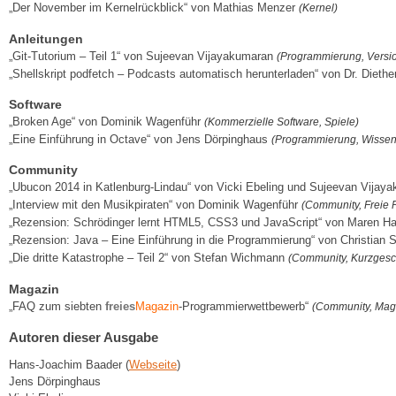
„Der November im Kernelrückblick“ von Mathias Menzer
(Kernel)
Anleitungen
„Git-Tutorium – Teil 1“ von Sujeevan Vijayakumaran
(Programmierung, Versi
„Shellskript podfetch – Podcasts automatisch herunterladen“ von Dr. Dieth
Software
„Broken Age“ von Dominik Wagenführ
(Kommerzielle Software, Spiele)
„Eine Einführung in Octave“ von Jens Dörpinghaus
(Programmierung, Wissen
Community
„Ubucon 2014 in Katlenburg-Lindau“ von Vicki Ebeling und Sujeevan Vija
„Interview mit den Musikpiraten“ von Dominik Wagenführ
(Community, Freie P
„Rezension: Schrödinger lernt HTML5, CSS3 und JavaScript“ von Maren 
„Rezension: Java – Eine Einführung in die Programmierung“ von Christian 
„Die dritte Katastrophe – Teil 2“ von Stefan Wichmann
(Community, Kurzgesc
Magazin
„FAQ zum siebten
freies
Magazin
-Programmierwettbewerb“
(Community, Mag
Autoren dieser Ausgabe
Hans-Joachim Baader (
Webseite
)
Jens Dörpinghaus