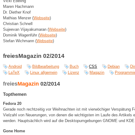
Vicki Ebeling
Maren Hachmann
Dr. Diether Knof
Mathias Menzer (
Webseite
)
Christian Schnell
Sujeevan Vijayakumaran (
Webseite
)
Dominik Wagenführ (
Webseite
)
Stefan Wichmann (
Webseite
)
freiesMagazin 02/2014
Android
Bildbearbeitung
Buch
CSS
Debian
Di
LaTeX
Linux allgemein
Lizenz
Magazin
Programmi
freies
Magazin
02/2014
Topthemen
Fedora 20
Gerade noch rechtzeitig vor Weihnachten ist mit vierwöchiger Verspätung Fe
Vielzahl von Neuerungen, von denen die wichtigsten im Laufe des Artikels 
werden. Hauptsächlich wird auf die Desktopumgebungen GNOME und KDE
Gone Home