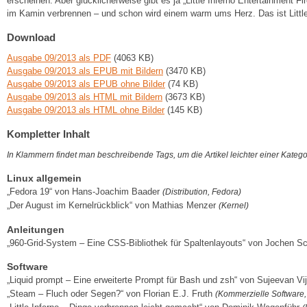
erscheinen. Aber glücklicherweise gibt es ja „Little Inferno Entertainment
im Kamin verbrennen – und schon wird einem warm ums Herz. Das ist Little 
Download
Ausgabe 09/2013 als PDF
(4063 KB)
Ausgabe 09/2013 als EPUB mit Bildern
(3470 KB)
Ausgabe 09/2013 als EPUB ohne Bilder
(74 KB)
Ausgabe 09/2013 als HTML mit Bildern
(3673 KB)
Ausgabe 09/2013 als HTML ohne Bilder
(145 KB)
Kompletter Inhalt
In Klammern findet man beschreibende Tags, um die Artikel leichter einer Kateg
Linux allgemein
„Fedora 19“ von Hans-Joachim Baader
(Distribution, Fedora)
„Der August im Kernelrückblick“ von Mathias Menzer
(Kernel)
Anleitungen
„960-Grid-System – Eine CSS-Bibliothek für Spaltenlayouts“ von Jochen S
Software
„Liquid prompt – Eine erweiterte Prompt für Bash und zsh“ von Sujeevan 
„Steam – Fluch oder Segen?“ von Florian E.J. Fruth
(Kommerzielle Software, 