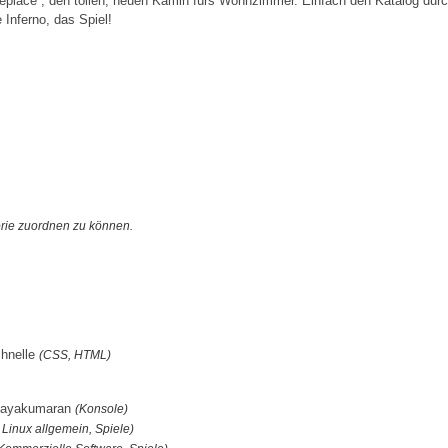
 Fireplace”, den tollen, neuen Kamin fürs Wohnzimmer. Einfach den Katalog dur
Inferno, das Spiel!
orie zuordnen zu können.
chnelle
(CSS, HTML)
Vijayakumaran
(Konsole)
Linux allgemein, Spiele)