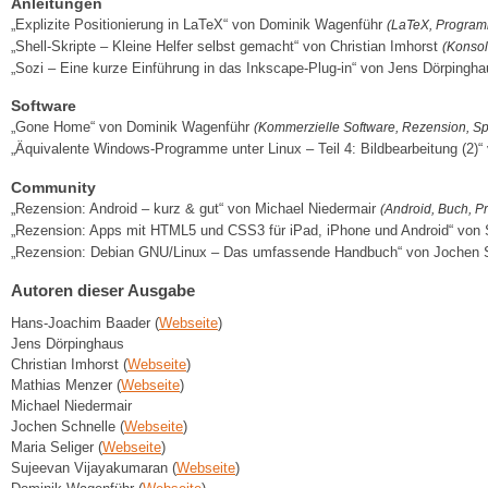
Anleitungen
„Explizite Positionierung in LaTeX“ von Dominik Wagenführ
(LaTeX, Program
„Shell-Skripte – Kleine Helfer selbst gemacht“ von Christian Imhorst
(Konsol
„Sozi – Eine kurze Einführung in das Inkscape-Plug-in“ von Jens Dörpingh
Software
„Gone Home“ von Dominik Wagenführ
(Kommerzielle Software, Rezension, Sp
„Äquivalente Windows-Programme unter Linux – Teil 4: Bildbearbeitung (2)“
Community
„Rezension: Android – kurz & gut“ von Michael Niedermair
(Android, Buch, 
„Rezension: Apps mit HTML5 und CSS3 für iPad, iPhone und Android“ von
„Rezension: Debian GNU/Linux – Das umfassende Handbuch“ von Jochen 
Autoren dieser Ausgabe
Hans-Joachim Baader (
Webseite
)
Jens Dörpinghaus
Christian Imhorst (
Webseite
)
Mathias Menzer (
Webseite
)
Michael Niedermair
Jochen Schnelle (
Webseite
)
Maria Seliger (
Webseite
)
Sujeevan Vijayakumaran (
Webseite
)