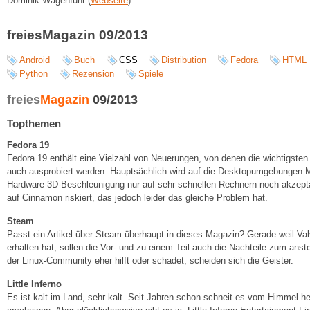
Dominik Wagenführ (
Webseite
)
freiesMagazin 09/2013
Android
Buch
CSS
Distribution
Fedora
HTML
Python
Rezension
Spiele
freies
Magazin
09/2013
Topthemen
Fedora 19
Fedora 19 enthält eine Vielzahl von Neuerungen, von denen die wichtigsten 
auch ausprobiert werden. Hauptsächlich wird auf die Desktopumgebunge
Hardware-3D-Beschleunigung nur auf sehr schnellen Rechnern noch akzeptabel
auf Cinnamon riskiert, das jedoch leider das gleiche Problem hat.
Steam
Passt ein Artikel über Steam überhaupt in dieses Magazin? Gerade weil Val
erhalten hat, sollen die Vor- und zu einem Teil auch die Nachteile zum an
der Linux-Community eher hilft oder schadet, scheiden sich die Geister.
Little Inferno
Es ist kalt im Land, sehr kalt. Seit Jahren schon schneit es vom Himmel h