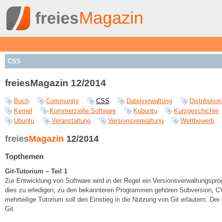
CSS
freiesMagazin 12/2014
Buch
Community
CSS
Dateiverwaltung
Distribution
Kernel
Kommerzielle Software
Kubuntu
Kurzgeschichte
Ubuntu
Veranstaltung
Versionsverwaltung
Wettbewerb
freies
Magazin
12/2014
Topthemen
Git-Tutorium – Teil 1
Zur Entwicklung von Software wird in der Regel ein Versionsverwaltungsp
dies zu erledigen; zu den bekannteren Programmen gehören Subversion, CV
mehrteilige Tutorium soll den Einstieg in die Nutzung von Git erläutern. Der
Git.