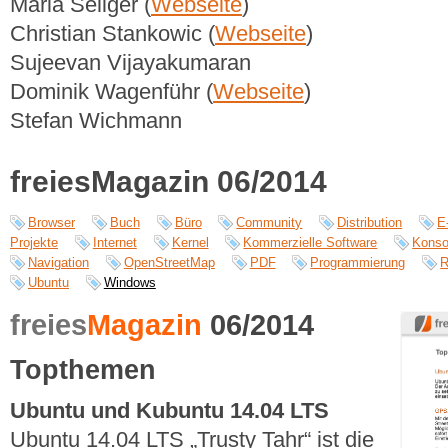
Maria Seliger (
Webseite
)
Christian Stankowic (
Webseite
)
Sujeevan Vijayakumaran
Dominik Wagenführ (
Webseite
)
Stefan Wichmann
freiesMagazin 06/2014
Browser
Buch
Büro
Community
Distribution
E
Projekte
Internet
Kernel
Kommerzielle Software
Konso
Navigation
OpenStreetMap
PDF
Programmierung
R
Ubuntu
Windows
freies
Magazin
06/2014
Topthemen
Ubuntu und Kubuntu 14.04 LTS
Ubuntu 14.04 LTS „Trusty Tahr“ ist die