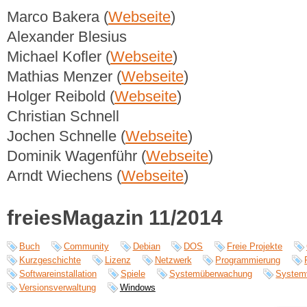
Marco Bakera (
Webseite
)
Alexander Blesius
Michael Kofler (
Webseite
)
Mathias Menzer (
Webseite
)
Holger Reibold (
Webseite
)
Christian Schnell
Jochen Schnelle (
Webseite
)
Dominik Wagenführ (
Webseite
)
Arndt Wiechens (
Webseite
)
freiesMagazin 11/2014
Buch
Community
Debian
DOS
Freie Projekte
Kurzgeschichte
Lizenz
Netzwerk
Programmierung
Softwareinstallation
Spiele
Systemüberwachung
System
Versionsverwaltung
Windows