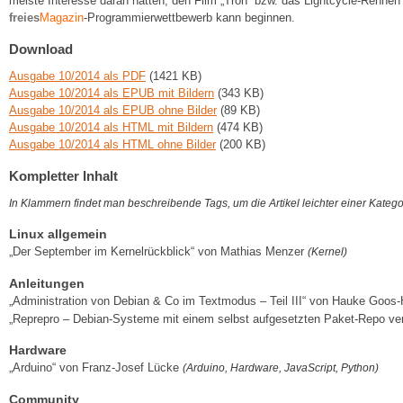
meiste Interesse daran hatten, den Film „Tron“ bzw. das Lightcycle-Rennen d
freies
Magazin
-Programmierwettbewerb kann beginnen.
Download
Ausgabe 10/2014 als PDF
(1421 KB)
Ausgabe 10/2014 als EPUB mit Bildern
(343 KB)
Ausgabe 10/2014 als EPUB ohne Bilder
(89 KB)
Ausgabe 10/2014 als HTML mit Bildern
(474 KB)
Ausgabe 10/2014 als HTML ohne Bilder
(200 KB)
Kompletter Inhalt
In Klammern findet man beschreibende Tags, um die Artikel leichter einer Kateg
Linux allgemein
„Der September im Kernelrückblick“ von Mathias Menzer
(Kernel)
Anleitungen
„Administration von Debian & Co im Textmodus – Teil III“ von Hauke G
„Reprepro – Debian-Systeme mit einem selbst aufgesetzten Paket-Repo ve
Hardware
„Arduino“ von Franz-Josef Lücke
(Arduino, Hardware, JavaScript, Python)
Community