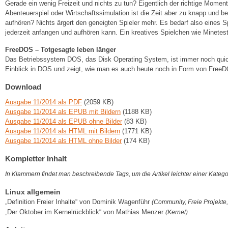
Gerade ein wenig Freizeit und nichts zu tun? Eigentlich der richtige Moment
Abenteuerspiel oder Wirtschaftssimulation ist die Zeit aber zu knapp und b
aufhören? Nichts ärgert den geneigten Spieler mehr. Es bedarf also eines S
jederzeit anfangen und aufhören kann. Ein kreatives Spielchen wie Minetes
FreeDOS – Totgesagte leben länger
Das Betriebssystem DOS, das Disk Operating System, ist immer noch quick
Einblick in DOS und zeigt, wie man es auch heute noch in Form von FreeD
Download
Ausgabe 11/2014 als PDF
(2059 KB)
Ausgabe 11/2014 als EPUB mit Bildern
(1188 KB)
Ausgabe 11/2014 als EPUB ohne Bilder
(83 KB)
Ausgabe 11/2014 als HTML mit Bildern
(1771 KB)
Ausgabe 11/2014 als HTML ohne Bilder
(174 KB)
Kompletter Inhalt
In Klammern findet man beschreibende Tags, um die Artikel leichter einer Kateg
Linux allgemein
„Definition Freier Inhalte“ von Dominik Wagenführ
(Community, Freie Projekte,
„Der Oktober im Kernelrückblick“ von Mathias Menzer
(Kernel)