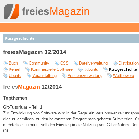
Kurzgeschichte
freiesMagazin 12/2014
Buch
Community
CSS
Dateiverwaltung
Distribution
Kernel
Kommerzielle Software
Kubuntu
Kurzgeschichte
Ubuntu
Veranstaltung
Versionsverwaltung
Wettbewerb
freies
Magazin
12/2014
Topthemen
Git-Tutorium – Teil 1
Zur Entwicklung von Software wird in der Regel ein Versionsverwaltungsp
dies zu erledigen; zu den bekannteren Programmen gehören Subversion, CV
mehrteilige Tutorium soll den Einstieg in die Nutzung von Git erläutern. Der
Git.