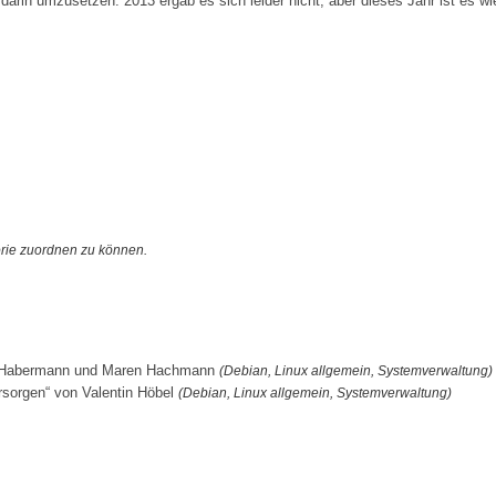
arin umzusetzen. 2013 ergab es sich leider nicht, aber dieses Jahr ist es wie
orie zuordnen zu können.
oos-Habermann und Maren Hachmann
(Debian, Linux allgemein, Systemverwaltung)
rsorgen“ von Valentin Höbel
(Debian, Linux allgemein, Systemverwaltung)