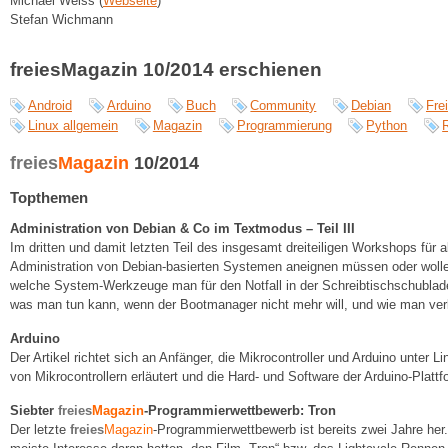
Michael Weiss (
Webseite
)
Stefan Wichmann
freiesMagazin 10/2014 erschienen
Android
Arduino
Buch
Community
Debian
Fre
Linux allgemein
Magazin
Programmierung
Python
freies
Magazin
10/2014
Topthemen
Administration von Debian & Co im Textmodus – Teil III
Im dritten und damit letzten Teil des insgesamt dreiteiligen Workshops für a
Administration von Debian-basierten Systemen aneignen müssen oder wolle
welche System-Werkzeuge man für den Notfall in der Schreibtischschublade
was man tun kann, wenn der Bootmanager nicht mehr will, und wie man ver
Arduino
Der Artikel richtet sich an Anfänger, die Mikrocontroller und Arduino unter
von Mikrocontrollern erläutert und die Hard- und Software der Arduino-Platt
Siebter
freies
Magazin
-Programmierwettbewerb: Tron
Der letzte
freies
Magazin
-Programmierwettbewerb ist bereits zwei Jahre he