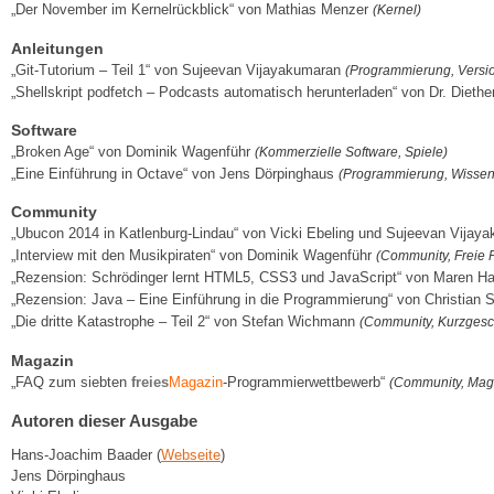
„Der November im Kernelrückblick“ von Mathias Menzer
(Kernel)
Anleitungen
„Git-Tutorium – Teil 1“ von Sujeevan Vijayakumaran
(Programmierung, Versi
„Shellskript podfetch – Podcasts automatisch herunterladen“ von Dr. Dieth
Software
„Broken Age“ von Dominik Wagenführ
(Kommerzielle Software, Spiele)
„Eine Einführung in Octave“ von Jens Dörpinghaus
(Programmierung, Wissen
Community
„Ubucon 2014 in Katlenburg-Lindau“ von Vicki Ebeling und Sujeevan Vija
„Interview mit den Musikpiraten“ von Dominik Wagenführ
(Community, Freie P
„Rezension: Schrödinger lernt HTML5, CSS3 und JavaScript“ von Maren 
„Rezension: Java – Eine Einführung in die Programmierung“ von Christian 
„Die dritte Katastrophe – Teil 2“ von Stefan Wichmann
(Community, Kurzgesc
Magazin
„FAQ zum siebten
freies
Magazin
-Programmierwettbewerb“
(Community, Mag
Autoren dieser Ausgabe
Hans-Joachim Baader (
Webseite
)
Jens Dörpinghaus