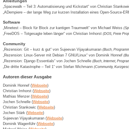
Anleitungen
„Spacewalk – Teil 3: Automatisierung und Kickstart“ von Christian Stankow
„ADempiere – der lange Weg zur kurzen Installation eines Open-Source-
Software
„Minetest – Block für Block zur kantigen Traumwelt“ von Michael Weiss
(Sp
„FreeDOS – Totgesagte leben länger“ von Christian Imhorst
(DOS, Freie Pro
Community
„Rezension: Git – kurz & gut“ von Sujeevan Vijayakumaran
(Buch, Programm
„Rezension: Linux-Server mit Debian 7 GNU/Linux“ von Dominik Honnef
(Bu
„Rezension: Django Essentials“ von Jochen Schnelle
(Buch, Internet, Progr
„Die dritte Katastrophe – Teil 1“ von Stefan Wichmann
(Community, Kurzgesc
Autoren dieser Ausgabe
Dominik Honnef (
Webseite
)
Christian Imhorst (
Webseite
)
Mathias Menzer (
Webseite
)
Jochen Schnelle (
Webseite
)
Christian Stankowic (
Webseite
)
Jochen Stärk (
Webseite
)
Sujeevan Vijayakumaran (
Webseite
)
Dominik Wagenführ (
Webseite
)