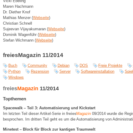
Vicki Ebeling
Maren Hachmann
Dr. Diether Knof
Mathias Menzer (
Webseite
)
Christian Schnell
Sujeevan Vijayakumaran (
Webseite
)
Dominik Wagenführ (
Webseite
)
Stefan Wichmann (
Webseite
)
freiesMagazin 11/2014
Buch
Community
Debian
DOS
Freie Projekte
Python
Rezension
Server
Softwareinstallation
Spie
Windows
freies
Magazin
11/2014
Topthemen
Spacewalk – Teil 3: Automatisierung und Kickstart
Im letzten Teil dieser Artikel-Serie in
freies
Magazin
09/2014 wurde die Regis
besprochen. Im dritten Teil geht es um die Automatisierung von Administra
Minetest – Block für Block zur kantigen Traumwelt