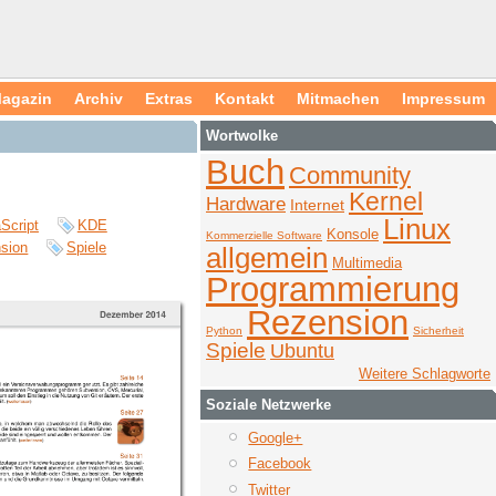
agazin
Archiv
Extras
Kontakt
Mitmachen
Impressum
Wortwolke
Buch
Community
Kernel
Hardware
Internet
Linux
Script
KDE
Konsole
Kommerzielle Software
sion
Spiele
allgemein
Multimedia
Programmierung
Rezension
Python
Sicherheit
Spiele
Ubuntu
Weitere Schlagworte
Soziale Netzwerke
Google+
Facebook
Twitter