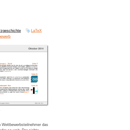
rzgeschichte
LaTeX
bewerb
.
en Wettbewerbsteilnehmer das