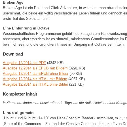
Broken Age
Broken Age ist ein Point-and-Click-Adventure, in welchem man abwechselnd
übernimmt, die beide ein völlig verschiedenes Leben führen und dennoch ein
erste Teil des Spiels anfühlt.
Eine Einführung in Octave
Wissenschaftliches Programmieren gehört heutzutage zum Handwerkszeug de
abnehmen, aber trotzdem ist es sinnvoll, mindestens Grundkenntnisse im Pr
behilflich sein und die Grundkenntnisse im Umgang mit Octave vermitteln.
Download
Ausgabe 12/2014 als PDF
(4342 KB)
Ausgabe 12/2014 als EPUB mit Bildern
(3291 KB)
Ausgabe 12/2014 als EPUB ohne Bilder
(99 KB)
Ausgabe 12/2014 als HTML mit Bildern
(4057 KB)
Ausgabe 12/2014 als HTML ohne Bilder
(221 KB)
Kompletter Inhalt
In Klammern findet man beschreibende Tags, um die Artikel leichter einer Kateg
Linux allgemein
„Ubuntu und Kubuntu 14.10“ von Hans-Joachim Baader
(Distribution, KDE, 
„State of the Commons – Zustand der Creative-Commons-Lizenzen“ von D