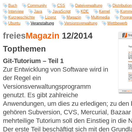
Buch
Community
CSS
Dateiverwaltung
Distribution
Interview
Java
JavaScript
KDE
Kernel
Kommer
Kurzgeschichte
Lizenz
Magazin
Multimedia
Progra
Ubuntu
Veranstaltung
Versionsverwaltung
Wettbewerb
freies
Magazin
12/2014
Topthemen
Git-Tutorium – Teil 1
Zur Entwicklung von Software wird in
der Regel ein
Versionsverwaltungsprogramm
genutzt. Es gibt zahlreiche
Anwendungen, um dies zu erledigen; zu de
gehören Subversion, CVS, Mercurial, Bazaar
mehrteilige Tutorium soll den Einstieg in die 
Der erste Teil beschäftigt sich mit den Grundl