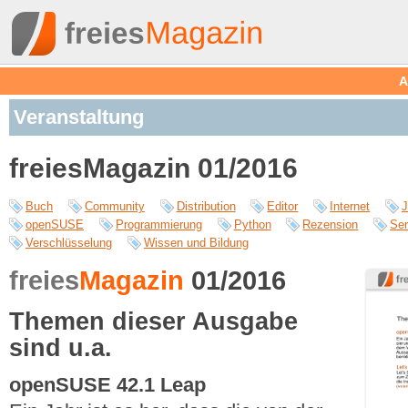
A
Veranstaltung
freiesMagazin 01/2016
Buch
Community
Distribution
Editor
Internet
J
openSUSE
Programmierung
Python
Rezension
Ser
Verschlüsselung
Wissen und Bildung
freies
Magazin
01/2016
Themen dieser Ausgabe
sind u.a.
openSUSE 42.1 Leap