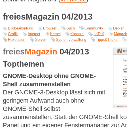
freiesMagazin 04/2013
Bildbearbeitung
Browser
Buch
Community
Debian
Grafik
Internet
Kernel
Konsole
LaTeX
Magazi
Rezension
Server
Systemverwaltung
Tipps&Tricks
freies
Magazin
04/2013
Topthemen
GNOME-Desktop ohne GNOME-
Shell zusammenstellen
Der GNOME-3-Desktop lässt sich mit
geringem Aufwand auch ohne
GNOME-Shell selbst
zusammenstellen. Statt der GNOME-Shell ko
Panel und ein eigener Fenstermanager zur A