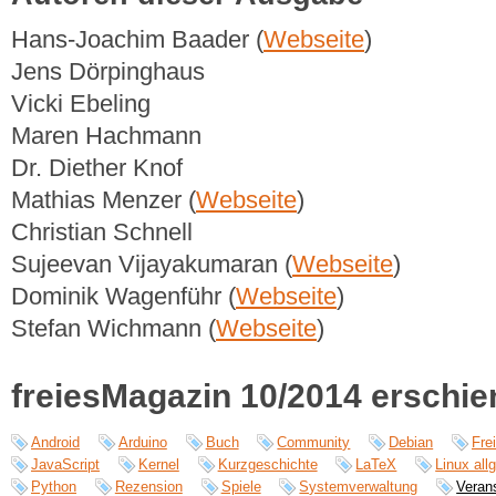
Hans-Joachim Baader (
Webseite
)
Jens Dörpinghaus
Vicki Ebeling
Maren Hachmann
Dr. Diether Knof
Mathias Menzer (
Webseite
)
Christian Schnell
Sujeevan Vijayakumaran (
Webseite
)
Dominik Wagenführ (
Webseite
)
Stefan Wichmann (
Webseite
)
freiesMagazin 10/2014 erschi
Android
Arduino
Buch
Community
Debian
Fre
JavaScript
Kernel
Kurzgeschichte
LaTeX
Linux all
Python
Rezension
Spiele
Systemverwaltung
Veran