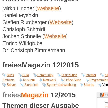
Mirko Lindner (
Webseite
)
Daniel Myshkin
Steffen Rumberger (
Webseite
)
Christoph Schmidt
Jochen Schnelle (
Webseite
)
Enrico Wildgrube
Dr. Christoph Zimmermann
freiesMagazin 12/2015
Buch
Büro
Community
Distribution
Internet
K
Software
Kubuntu
Netzwerk
Office-Suite
Programmier
Server
Sicherheit
Systemüberwachung
Ubuntu
Ver
freies
Magazin
12/2015
Themen dieser Ausgabe