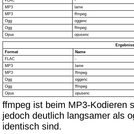
FLAC
-
MP3
lame
MP3
ffmpeg
Ogg
oggenc
Ogg
ffmpeg
Opus
opusenc
Ergebniss
Format
Name
FLAC
-
MP3
lame
MP3
ffmpeg
Ogg
oggenc
Ogg
ffmpeg
Opus
opusenc
ffmpeg ist beim MP3-Kodieren sc
jedoch deutlich langsamer als o
identisch sind.