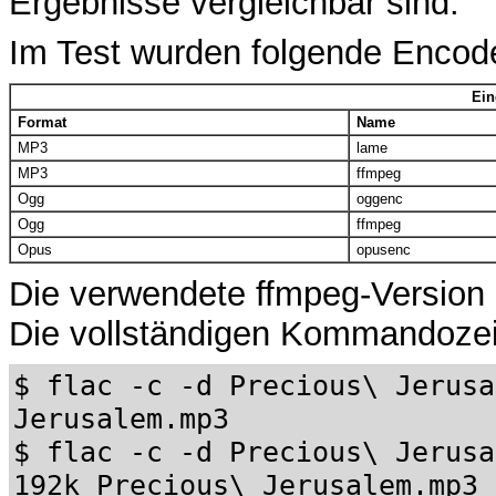
Ergebnisse vergleichbar sind.
Im Test wurden folgende Encode
Ein
Format
Name
MP3
lame
MP3
ffmpeg
Ogg
oggenc
Ogg
ffmpeg
Opus
opusenc
Die verwendete ffmpeg-Version
Die vollständigen Kommandozeil
$ flac -c -d Precious\ Jerusa
Jerusalem.mp3
$ flac -c -d Precious\ Jerusa
192k Precious\ Jerusalem.mp3