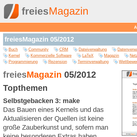
A
freiesMagazin 05/2012
Buch
Community
CRM
Dateiverwaltung
Datenverw
Kernel
Kommerzielle Software
LaTeX
Magazin
Net
Programmierung
Rezension
Terminverwaltung
Wettbewe
freies
Magazin
05/2012
Topthemen
Selbstgebacken 3: make
Das Bauen eines Kernels und das
Aktualisieren der Quellen ist keine
große Zauberkunst und, sofern man
keine besonderen Extras haben