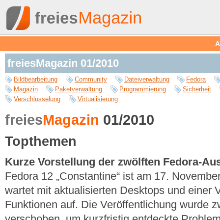
A
freiesMagazin 01/2010
Bildbearbeitung
Community
Dateiverwaltung
Fedora
Magazin
Paketverwaltung
Programmierung
Sicherheit
Verschlüsselung
Virtualisierung
freies
Magazin
01/2010
Topthemen
Kurze Vorstellung der zwölften Fedora-Au
Fedora 12 „Constantine“ ist am 17. Novembe
wartet mit aktualisierten Desktops und einer 
Funktionen auf. Die Veröffentlichung wurde
verschoben, um kurzfristig entdeckte Problem