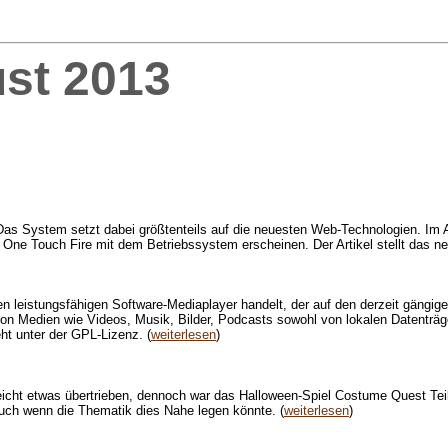
st 2013
Das System setzt dabei größtenteils auf die neuesten Web-Technologien. Im
l One Touch Fire mit dem Betriebssystem erscheinen. Der Artikel stellt das n
leistungsfähigen Software-Mediaplayer handelt, der auf den derzeit gängi
 von Medien wie Videos, Musik, Bilder, Podcasts sowohl von lokalen Datenträ
ht unter der GPL-Lizenz. (
weiterlesen
)
eicht etwas übertrieben, dennoch war das Halloween-Spiel Costume Quest Tei
, auch wenn die Thematik dies Nahe legen könnte. (
weiterlesen
)