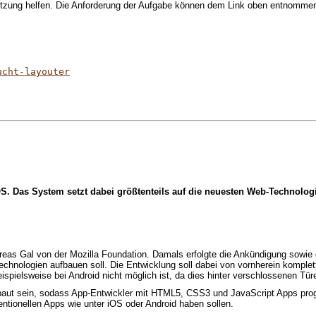
tzung helfen. Die Anforderung der Aufgabe können dem Link oben entnomme
ucht-layouter
OS. Das System setzt dabei größtenteils auf die neuesten Web-Technolo
eas Gal von der Mozilla Foundation. Damals erfolgte die Ankündigung sowie
chnologien aufbauen soll. Die Entwicklung soll dabei von vornherein komplett
ielsweise bei Android nicht möglich ist, da dies hinter verschlossenen Türen e
gebaut sein, sodass App-Entwickler mit HTML5, CSS3 und JavaScript Apps pr
ntionellen Apps wie unter iOS oder Android haben sollen.