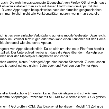
rt auch. Die wohl herausragendste Eigenschaft von Firefox OS ist wohl, dass
Entweder installiert man sich auf diesen Plattformen die Apps mit den
n. Diverse Apps fragen beispielsweise nach der aktuellen geographischen
n man folglich nicht alle Funktionalitäten nutzen, wenn man spezielle
lich ist es eine einfache Verknüpfung auf eine mobile Webseite. Dazu reicht
okmark im Browser hinzufügen oder man kann einen Launcher auf den Home-
lt sich dabei wie eine echte App an.
 Angebot von Apps übersichtlich. Da es sich um eine neue Plattform handelt,
lliert. Der Unterschied hierbei ist, dass die Apps über dem Marketplace
rden über den Marketplace angeboten und verteilt.
ieben wurden, bieten Packaged Apps eine höhere Sicherheit. Zudem lassen
 App ist dabei nahezu gleich. Beim Look und Feel von den Twitter-Apps
rsteller Geeksphone
[7]
kaufen kann. Das günstigere und schwächere
 Qualcomm Snapdragon-Prozessor mit 512 MB RAM sowie einem 4 GB großen
nem 4 GB großen ROM. Das Display ist bei diesem Modell 4,3 Zoll groß.