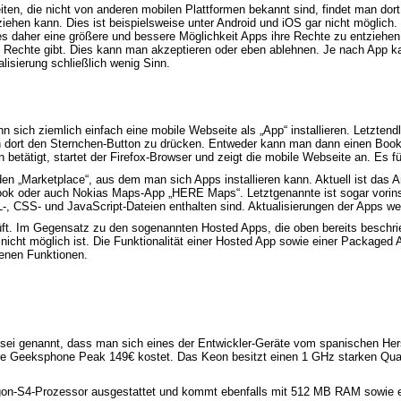
eiten, die nicht von anderen mobilen Plattformen bekannt sind, findet man do
hen kann. Dies ist beispielsweise unter Android und iOS gar nicht möglich. 
bt es daher eine größere und bessere Möglichkeit Apps ihre Rechte zu entziehe
 Rechte gibt. Dies kann man akzeptieren oder eben ablehnen. Je nach App kan
isierung schließlich wenig Sinn.
 sich ziemlich einfach eine mobile Webseite als „App“ installieren. Letztend
ann dort den Sternchen-Button zu drücken. Entweder kann man dann einen Bo
tigt, startet der Firefox-Browser und zeigt die mobile Webseite an. Es füh
s den „Marketplace“, aus dem man sich Apps installieren kann. Aktuell ist das
book oder auch Nokias Maps-App „HERE Maps“. Letztgenannte ist sogar vorinsta
, CSS- und JavaScript-Dateien enthalten sind. Aktualisierungen der Apps we
üft. Im Gegensatz zu den sogenannten Hosted Apps, die oben bereits beschr
 nicht möglich ist. Die Funktionalität einer Hosted App sowie einer Packaged
tenen Funktionen.
t sei genannt, dass man sich eines der Entwickler-Geräte vom spanischen He
gere Geeksphone Peak 149€ kostet. Das Keon besitzt einen 1 GHz starken
n-S4-Prozessor ausgestattet und kommt ebenfalls mit 512 MB RAM sowie ei