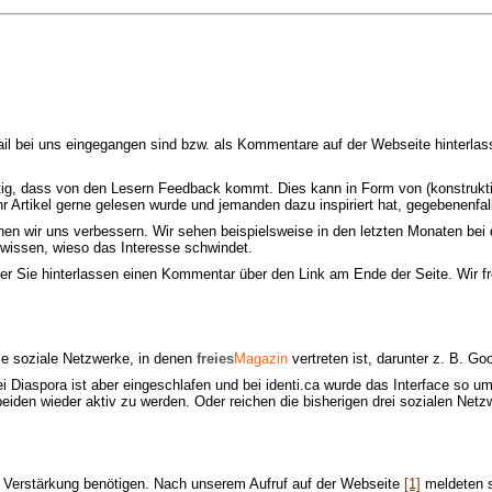
-Mail bei uns eingegangen sind bzw. als Kommentare auf der Webseite hinterl
tig, dass von den Lesern Feedback kommt. Dies kann in Form von (konstruktiv
hr Artikel gerne gelesen wurde und jemanden dazu inspiriert hat, gegebenenfa
nnen wir uns verbessern. Wir sehen beispielsweise in den letzten Monaten b
 wissen, wieso das Interesse schwindet.
er Sie hinterlassen einen Kommentar über den Link am Ende der Seite. Wir f
rse soziale Netzwerke, in denen
freies
Magazin
vertreten ist, darunter z. B. Go
i Diaspora ist aber eingeschlafen und bei identi.ca wurde das Interface so um
eiden wieder aktiv zu werden. Oder reichen die bisherigen drei sozialen Netz
as Verstärkung benötigen. Nach unserem Aufruf auf der Webseite
[1]
meldeten s