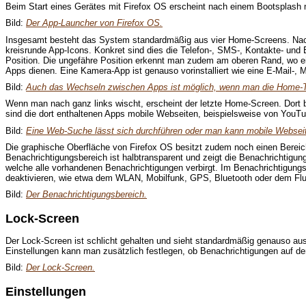
Beim Start eines Gerätes mit Firefox OS erscheint nach einem Bootsplash 
Bild:
Der App-Launcher von Firefox OS.
Insgesamt besteht das System standardmäßig aus vier Home-Screens. Nach d
kreisrunde App-Icons. Konkret sind dies die Telefon-, SMS-, Kontakte- und 
Position. Die ungefähre Position erkennt man zudem am oberen Rand, wo ei
Apps dienen. Eine Kamera-App ist genauso vorinstalliert wie eine E-Mail-, 
Bild:
Auch das Wechseln zwischen Apps ist möglich, wenn man die Home-Ta
Wenn man nach ganz links wischt, erscheint der letzte Home-Screen. Dort b
sind die dort enthaltenen Apps mobile Webseiten, beispielsweise von YouTu
Bild:
Eine Web-Suche lässt sich durchführen oder man kann mobile Websei
Die graphische Oberfläche von Firefox OS besitzt zudem noch einen Bereich
Benachrichtigungsbereich ist halbtransparent und zeigt die Benachrichtigu
welche alle vorhandenen Benachrichtigungen verbirgt. Im Benachrichtigungs
deaktivieren, wie etwa dem WLAN, Mobilfunk, GPS, Bluetooth oder dem Flug
Bild:
Der Benachrichtigungsbereich.
Lock-Screen
Der Lock-Screen ist schlicht gehalten und sieht standardmäßig genauso au
Einstellungen kann man zusätzlich festlegen, ob Benachrichtigungen auf de
Bild:
Der Lock-Screen.
Einstellungen