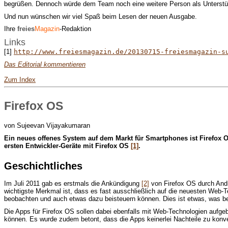
begrüßen. Dennoch würde dem Team noch eine weitere Person als Unterstü
Und nun wünschen wir viel Spaß beim Lesen der neuen Ausgabe.
Ihre
freies
Magazin
-Redaktion
Links
[1]
http://www.freiesmagazin.de/20130715-freiesmagazin-s
Das Editorial kommentieren
Zum Index
Firefox OS
von Sujeevan Vijayakumaran
E
in neues offenes System auf dem Markt für Smartphones ist Firefox 
ersten Entwickler-Geräte mit Firefox OS
[1]
.
Geschichtliches
Im Juli 2011 gab es erstmals die Ankündigung
[2]
von Firefox OS durch Andr
wichtigste Merkmal ist, dass es fast ausschließlich auf die neuesten Web-Te
beobachten und auch etwas dazu beisteuern können. Dies ist etwas, was beisp
Die Apps für Firefox OS sollen dabei ebenfalls mit Web-Technologien auf
können. Es wurde zudem betont, dass die Apps keinerlei Nachteile zu konve