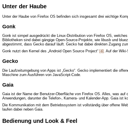
Unter der Haube
Unter der Haube von Firefox OS befinden sich insgesamt drei wichtige Ko
Gonk
Gonk ist simpel ausgedrückt die Linux-Distribution von Firefox OS, welche
Bibliotheken sind dabei gängige Open-Source-Projekte, wie libusb und blu
abgestimmt, dass Gecko darauf läuft. Gecko hat dabei direkten Zugang zu
Gonk nutzt den Kernel des „Android Open Source Project“
[4]
. Auf der Wiki
Gecko
Die Laufzeitumgebung von Apps ist „Gecko“. Gecko implementiert die offen
Maschine zum Ausführen von JavaScript-Code.
Gaia
Gaia ist der Name der Benutzer-Oberfläche von Firefox OS. Alles, was auf d
Anwendungen, darunter die Telefon-, Kamera- und Kalender-App. Gaia ist k
Die Kommunikation mit dem Betriebssystem ist vollständig über offene Web
laufen dabei neben Gaia.
Bedienung und Look & Feel