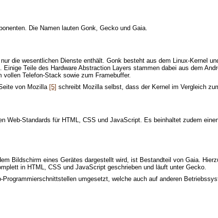
mponenten. Die Namen lauten Gonk, Gecko und Gaia.
s nur die wesentlichen Dienste enthält. Gonk besteht aus dem Linux-Kernel 
ez. Einige Teile des Hardware Abstraction Layers stammen dabei aus dem Andr
m vollen Telefon-Stack sowie zum Framebuffer.
-Seite von Mozilla
[5]
schreibt Mozilla selbst, dass der Kernel im Vergleich zum
en Web-Standards für HTML, CSS und JavaScript. Es beinhaltet zudem einen 
em Bildschirm eines Gerätes dargestellt wird, ist Bestandteil von Gaia. Hier
omplett in HTML, CSS und JavaScript geschrieben und läuft unter Gecko.
-Programmierschnittstellen umgesetzt, welche auch auf anderen Betriebssys