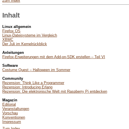
Zum Index
Inhalt
Linux allgemein
Firefox OS
Linux-Dateisysteme im Vergleich
XBMC
Der Juli im Kernelrückblick
Anleitungen
Firefox-Erweiterungen mit dem Add-on-SDK erstellen – Teil VI
Software
Costume Quest – Halloween im Sommer
Community
Rezension: Think Like a Programmer
Rezension: Introducing Erlang
Rezension: Die elektronische Welt mit Raspberry Pi entdecken
Magazin
Editorial
Veranstaltungen
Vorschau
Konventionen
Impressum
Zum Index