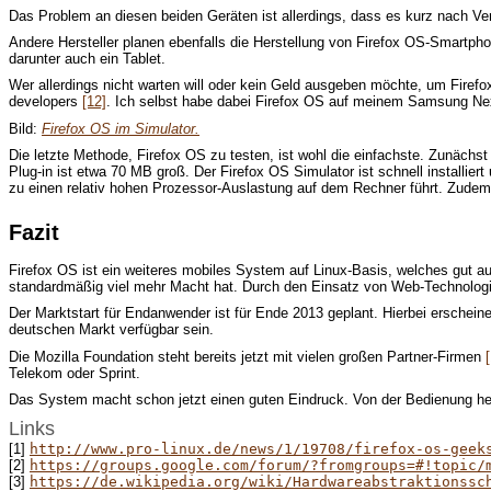
Das Problem an diesen beiden Geräten ist allerdings, dass es kurz nach Ver
Andere Hersteller planen ebenfalls die Herstellung von Firefox OS-Smartph
darunter auch ein Tablet.
Wer allerdings nicht warten will oder kein Geld ausgeben möchte, um Fire
developers
[12]
. Ich selbst habe dabei Firefox OS auf meinem Samsung Nexu
Bild:
Firefox OS im Simulator.
Die letzte Methode, Firefox OS zu testen, ist wohl die einfachste. Zunächs
Plug-in ist etwa 70 MB groß. Der Firefox OS Simulator ist schnell installie
zu einen relativ hohen Prozessor-Auslastung auf dem Rechner führt. Zudem 
Fazit
Firefox OS ist ein weiteres mobiles System auf Linux-Basis, welches gut au
standardmäßig viel mehr Macht hat. Durch den Einsatz von Web-Technologien
Der Marktstart für Endanwender ist für Ende 2013 geplant. Hierbei erschei
deutschen Markt verfügbar sein.
Die Mozilla Foundation steht bereits jetzt mit vielen großen Partner-Firmen
Telekom oder Sprint.
Das System macht schon jetzt einen guten Eindruck. Von der Bedienung he
Links
[1]
http://www.pro-linux.de/news/1/19708/firefox-os-geek
[2]
https://groups.google.com/forum/?fromgroups=#!topic/
[3]
https://de.wikipedia.org/wiki/Hardwareabstraktionssc