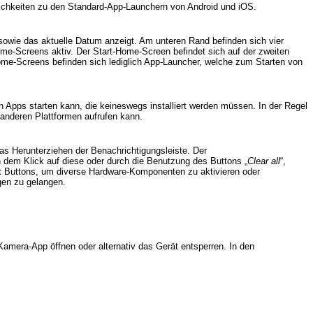
lichkeiten zu den Standard-App-Launchern von Android und iOS.
owie das aktuelle Datum anzeigt. Am unteren Rand befinden sich vier
ome-Screens aktiv. Der Start-Home-Screen befindet sich auf der zweiten
ome-Screens befinden sich lediglich App-Launcher, welche zum Starten von
 Apps starten kann, die keineswegs installiert werden müssen. In der Regel
anderen Plattformen aufrufen kann.
as Herunterziehen der Benachrichtigungsleiste. Der
h dem Klick auf diese oder durch die Benutzung des Buttons „
Clear all
“,
it Buttons, um diverse Hardware-Komponenten zu aktivieren oder
gen zu gelangen.
mera-App öffnen oder alternativ das Gerät entsperren. In den