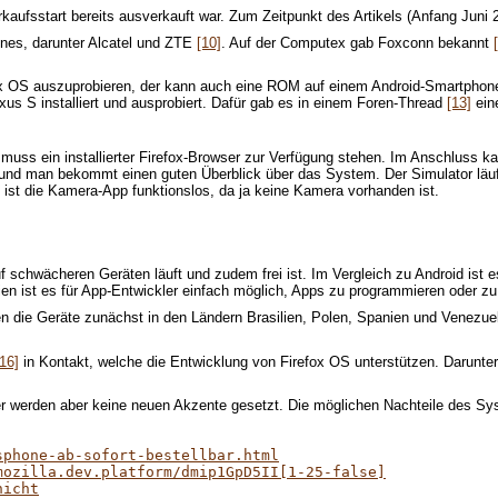
kaufsstart bereits ausverkauft war. Zum Zeitpunkt des Artikels (Anfang Juni 
ones, darunter Alcatel und ZTE
[10]
. Auf der Computex gab Foxconn bekannt
fox OS auszuprobieren, der kann auch eine ROM auf einem Android-Smartphon
s S installiert und ausprobiert. Dafür gab es in einem Foren-Thread
[13]
eine
t muss ein installierter Firefox-Browser zur Verfügung stehen. Im Anschluss
rt und man bekommt einen guten Überblick über das System. Der Simulator läuft
ist die Kamera-App funktionslos, da ja keine Kamera vorhanden ist.
f schwächeren Geräten läuft und zudem frei ist. Im Vergleich zu Android ist 
 ist es für App-Entwickler einfach möglich, Apps zu programmieren oder zu 
nen die Geräte zunächst in den Ländern Brasilien, Polen, Spanien und Venezu
[16]
in Kontakt, welche die Entwicklung von Firefox OS unterstützen. Darunt
r werden aber keine neuen Akzente gesetzt. Die möglichen Nachteile des Sy
sphone-ab-sofort-bestellbar.html
mozilla.dev.platform/dmip1GpD5II[1-25-false]
hicht