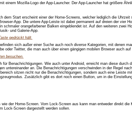
mit einem Mozilla-Logo der App-Launcher. Der App-Launcher hat größere Ähn
em Start erscheint einer der Home-Screens, welcher lediglich die Uhrzeit s
Browser-App. Die untere App-Leiste ist dabei permanent auf dreien der vier H
n schmaler orangefarbener Balken eingeblendet ist. Auf den weiteren zwei H
Musik- und Galerie-App.
ste gedrückt hält.
efinden sich außer einer Suche auch noch diverse Kategorien, mit denen man
be oder Twitter, die man auch über einen gängigen mobilen Browser auch auf 
ten besuchen.
 für Benachrichtigungen. Wie auch unter Android, erreicht man diese durch d
ngen untereinander an. Die Benachrichtigungen verschwinden in der Regel nac
bereich sitzen nicht nur die Benachrichtigungen, sondern auch eine Leiste m
zeugmodus. Zusätzlich gibt es dort noch einen Button, um in die Einstellun
s wie der Home-Screen. Vom Lock-Screen aus kann man entweder direkt die Ka
m Lock-Screen dargestellt werden sollen.