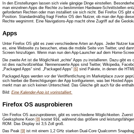
In den Einstellungen lassen sich viele gängige Dinge einstellen. Besonderh
man einzelnen Apps die Rechte zu bestimmten Hardware-Schnittstellen entzie
geforderten Rechten oder man installiert sie sich nicht. Bei Firefox OS gi
Position. Standardmäßig fragt Firefox OS den Nutzer, ob man der App diese
Rechte wegnimmt. Eine Navigations-App macht ohne Zugriff auf die Geolokal
Apps
Unter Firefox OS gibt es zwei verschiedene Arten an Apps. Jeder Nutzer kann
es, eine Webseite zu besuchen, etwa die mobile Seite von Twitter, und d
Screen hinzufügen. Wenn man nun den App-Launcher auf dem Home-Screen betä
Die zweite Art ist die Möglichkeit „echte“ Apps zu installieren. Dazu gibt e
ist dies nachvollziehbar. Nennenswerte Apps sind Twitter, Wikipedia, Face
„Packaged Apps“ sind. „Packaged Apps“
[6]
sind Pakete, in denen die HTML-
Packaged Apps werden vor der Veröffentlichung im Marketplace zuvor gepr
sich hierbei die Berechtigungen der App konfigurieren, was bei Hosted Apps
merkt man an sich keinen Unterschied. Das Gleiche gilt auch für die enthal
Bild:
Eine Kalender-App ist vorinstalliert.
Firefox OS ausprobieren
Um Firefox OS auszuprobieren, gibt es verschiedene Möglichkeiten. Zuers
Geeksphone Keon
[8]
kostet 91€, während das größere und leistungsfähi
ROM. Das Display ist 3,5 Zoll groß.
Das Peak
[9]
ist mit einem 1,2 GHz starken Dual-Core Qualcomm Snapdrago