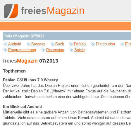
freiesMagazin 07/2013
Android
Browser
Buch
Debian
Distribution
Fir
Programmierung
Rezension
Spiele
freies
Magazin
07/2013
Topthemen
Debian GNU/Linux 7.0 Wheezy
Über zwei Jahre hat das Debian-Projekt unermüdlich gearbeitet, um den Nac
Der Artikel stellt Debian 7.0 „Wheezy“ mit einem Fokus auf die Neuheiten di
zahlreichen Derivaten sicherlich eine der wichtigste Linux-Distributionen üb
Ein Blick auf Android
Mittlerweile gibt es eine größere Anzahl von Betriebssystemen und Plattf
Tablets. Viele davon setzen auf einen Linux-Kernel. Android ist dabei die wel
grundsätzlich auf das Betriebssystem ein und somit weniger auf dessen Be