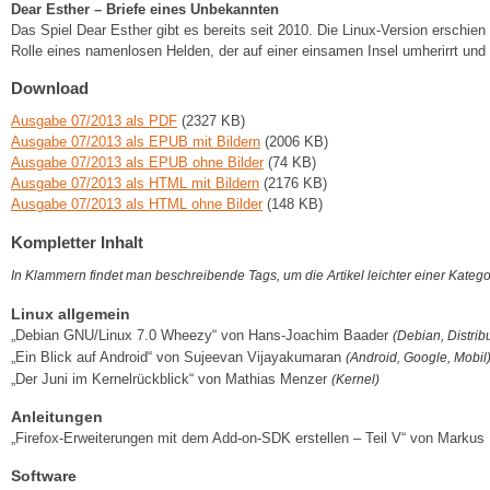
Dear Esther – Briefe eines Unbekannten
Das Spiel Dear Esther gibt es bereits seit 2010. Die Linux-Version erschien
Rolle eines namenlosen Helden, der auf einer einsamen Insel umherirrt und 
Download
Ausgabe 07/2013 als PDF
(2327 KB)
Ausgabe 07/2013 als EPUB mit Bildern
(2006 KB)
Ausgabe 07/2013 als EPUB ohne Bilder
(74 KB)
Ausgabe 07/2013 als HTML mit Bildern
(2176 KB)
Ausgabe 07/2013 als HTML ohne Bilder
(148 KB)
Kompletter Inhalt
In Klammern findet man beschreibende Tags, um die Artikel leichter einer Kateg
Linux allgemein
„Debian GNU/Linux 7.0 Wheezy“ von Hans-Joachim Baader
(Debian, Distrib
„Ein Blick auf Android“ von Sujeevan Vijayakumaran
(Android, Google, Mobil
„Der Juni im Kernelrückblick“ von Mathias Menzer
(Kernel)
Anleitungen
„Firefox-Erweiterungen mit dem Add-on-SDK erstellen – Teil V“ von Markus
Software