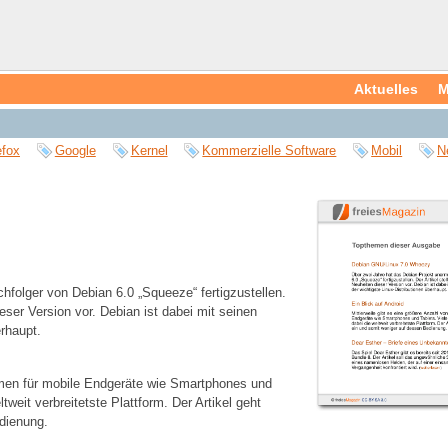
Aktuelles
M
efox
Google
Kernel
Kommerzielle Software
Mobil
N
hfolger von Debian 6.0 „Squeeze“ fertigzustellen.
eser Version vor. Debian ist dabei mit seinen
erhaupt.
ormen für mobile Endgeräte wie Smartphones und
tweit verbreitetste Plattform. Der Artikel geht
dienung.