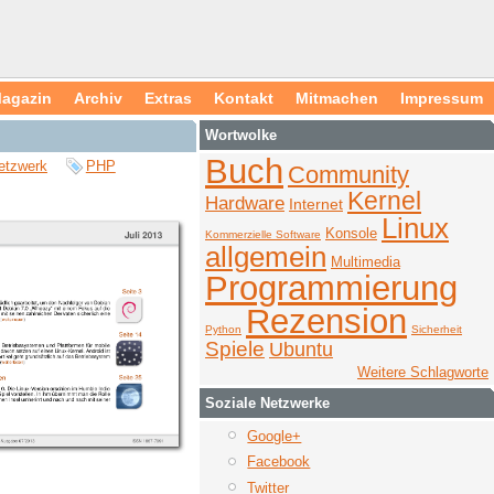
agazin
Archiv
Extras
Kontakt
Mitmachen
Impressum
Wortwolke
Buch
etzwerk
PHP
Community
Kernel
Hardware
Internet
Linux
Konsole
Kommerzielle Software
allgemein
Multimedia
Programmierung
Rezension
Python
Sicherheit
Spiele
Ubuntu
Weitere Schlagworte
Soziale Netzwerke
Google+
Facebook
Twitter