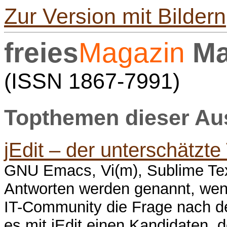
Zur Version mit Bildern
freies
Magazin
Ma
(ISSN 1867-7991)
Topthemen dieser A
jEdit – der unterschätzte
GNU Emacs, Vi(m), Sublime Text
Antworten werden genannt, wenn
IT-Community die Frage nach dem
es mit jEdit einen Kandidaten, d