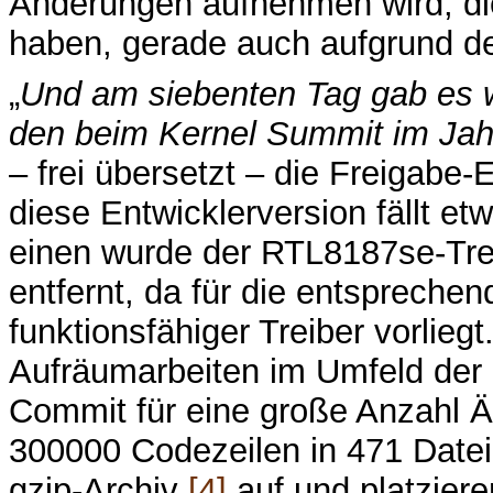
Änderungen aufnehmen wird, d
haben, gerade auch aufgrund d
„
Und am siebenten Tag gab es w
den beim Kernel Summit im Jahr
– frei übersetzt – die Freigabe-
diese Entwicklerversion fällt et
einen wurde der RTL8187se-Tre
entfernt, da für die entspreche
funktionsfähiger Treiber vorlie
Aufräumarbeiten im Umfeld der
Commit für eine große Anzahl 
300000 Codezeilen in 471 Datei
gzip-Archiv
[4]
auf und platziere