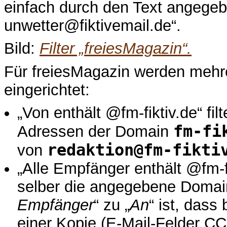
einfach durch den Text angegebe
unwetter@fiktivemail.de“.
Bild:
Filter „freiesMagazin“.
Für freiesMagazin werden mehrer
eingerichtet:
„Von enthält @fm-fiktiv.de“ filt
fm-fi
Adressen der Domain
redaktion@fm-fikti
von
„Alle Empfänger enthält @fm-fik
selber die angegebene Domain
Empfänger
“ zu „
An
“ ist, dass
einer Kopie (E-Mail-Felder 