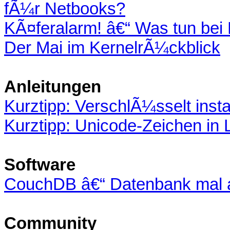
fÃ¼r Netbooks?
KÃ¤feralarm! â€“ Was tun bei
Der Mai im KernelrÃ¼ckblick
Anleitungen
Kurztipp: VerschlÃ¼sselt insta
Kurztipp: Unicode-Zeichen in
Software
CouchDB â€“ Datenbank mal 
Community