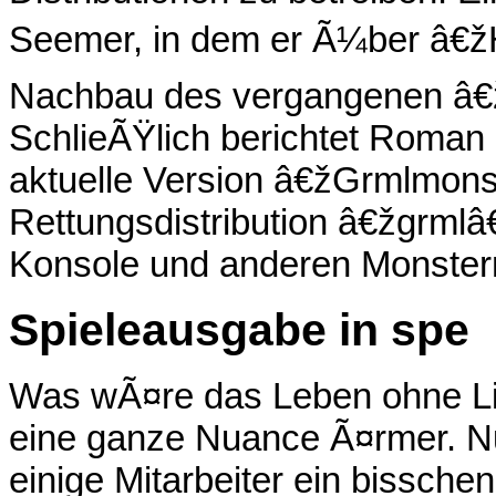
Seemer, in dem er Ã¼ber â€ž
Nachbau des vergangenen â€
SchlieÃŸlich berichtet Roman 
aktuelle Version â€žGrmlmon
Rettungsdistribution â€žgrmlâ
Konsole und anderen Monster
Spieleausgabe in spe
Was wÃ¤re das Leben ohne Li
eine ganze Nuance Ã¤rmer. N
einige Mitarbeiter ein bisschen