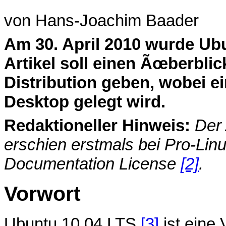
von Hans-Joachim Baader
A
m 30. April 2010 wurde Ubu
Artikel soll einen Ãœberbli
Distribution geben, wobei 
Desktop gelegt wird.
Redaktioneller Hinweis:
Der
erschien erstmals bei Pro-Lin
Documentation License
[2]
.
Vorwort
Ubuntu 10.04 LTS
[3]
ist eine 