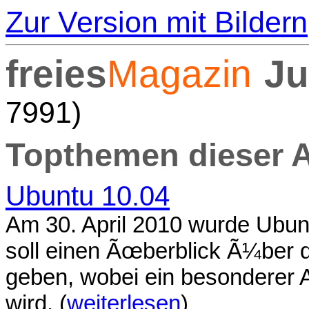
Zur Version mit Bildern
freies
Magazin
Ju
7991)
Topthemen dieser 
Ubuntu 10.04
Am 30. April 2010 wurde Ubunt
soll einen Ãœberblick Ã¼ber d
geben, wobei ein besonderer 
wird. (
weiterlesen
)