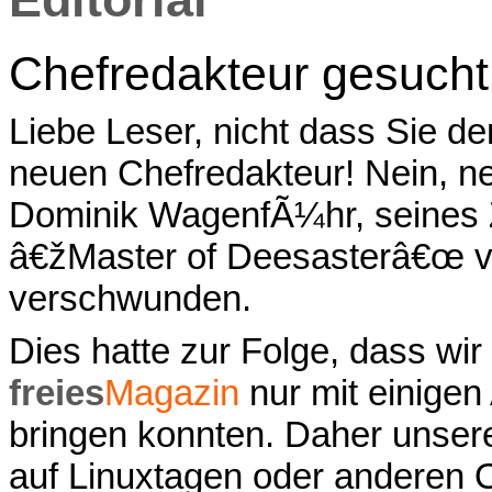
Chefredakteur gesucht
Liebe Leser, nicht dass Sie d
neuen Chefredakteur! Nein, nei
Dominik WagenfÃ¼hr, seines 
â€žMaster of Deesasterâ€œ 
verschwunden.
Dies hatte zur Folge, dass wir
freies
Magazin
nur mit einige
bringen konnten. Daher unser
auf Linuxtagen oder anderen 