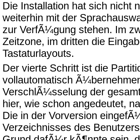
Die Installation hat sich nich
weiterhin mit der Sprachauswa
zur VerfÃ¼gung stehen. Im zwe
Zeitzone, im dritten die Ein
Tastaturlayouts.
Der vierte Schritt ist die Parti
vollautomatisch Ã¼bernehmen
VerschlÃ¼sselung der gesamt
hier, wie schon angedeutet, n
Die in der Vorversion eingef
Verzeichnisses des Benutzers
Grund dafÃ¼r kÃ¶nnte sein, da