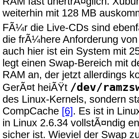
RAM fast unertrÃ¤glich. Xubunt
weiterhin mit 128 MB auskom
FÃ¼r die Live-CDs sind ebenfa
die frÃ¼here Anforderung von
auch hier ist ein System mit 
legt einen Swap-Bereich mit
RAM an, der jetzt allerdings 
/dev/ramzs
GerÃ¤t heiÃŸt
des Linux-Kernels, sondern s
CompCache
[6]
. Es ist in Linu
in Linux 2.6.34 vollstÃ¤ndig e
sicher ist. Wieviel der Swap 