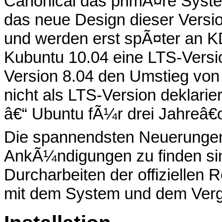
Canonical das primÃ¤re Syste
das neue Design dieser Versio
und werden erst spÃ¤ter an K
Kubuntu 10.04 eine LTS-Versi
Version 8.04 den Umstieg vo
nicht als LTS-Version deklari
â€“ Ubuntu fÃ¼r drei Jahreâ
Die spannendsten Neuerungen s
AnkÃ¼ndigungen zu finden sin
Durcharbeiten der offiziellen
mit dem System und dem Verg