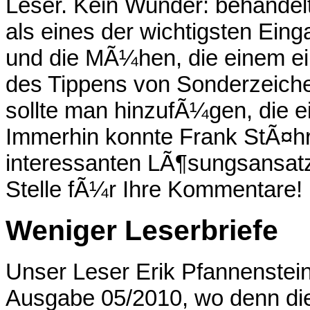
Leser. Kein Wunder: behandelt
als eines der wichtigsten Ein
und die MÃ¼hen, die einem e
des Tippens von Sonderzeich
sollte man hinzufÃ¼gen, die ei
Immerhin konnte Frank StÃ¤hr
interessanten LÃ¶sungsansatz
Stelle fÃ¼r Ihre Kommentare!
Weniger Leserbriefe
Unser Leser Erik Pfannenstei
Ausgabe 05/2010, wo denn die