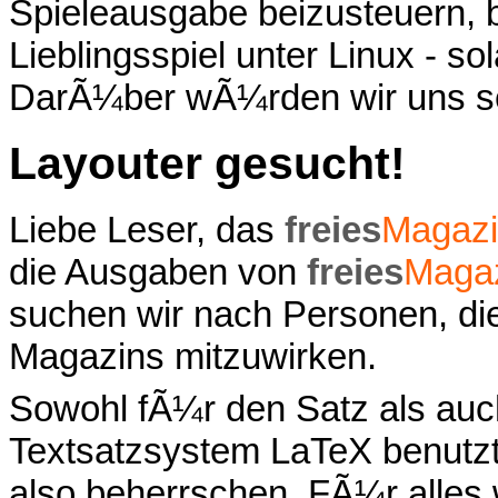
Spieleausgabe beizusteuern, 
Lieblingsspiel unter Linux - sol
DarÃ¼ber wÃ¼rden wir uns se
Layouter gesucht!
Liebe Leser, das
freies
Magaz
die Ausgaben von
freies
Maga
suchen wir nach Personen, di
Magazins mitzuwirken.
Sowohl fÃ¼r den Satz als auc
Textsatzsystem LaTeX benutzt,
also beherrschen. FÃ¼r alles w