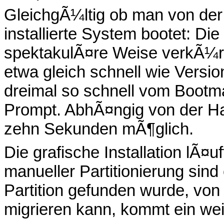
GleichgÃ¼ltig ob man von der
installierte System bootet: Di
spektakulÃ¤re Weise verkÃ¼r
etwa gleich schnell wie Versio
dreimal so schnell vom Bootm
Prompt. AbhÃ¤ngig von der Ha
zehn Sekunden mÃ¶glich.
Die grafische Installation lÃ¤uf
manueller Partitionierung sin
Partition gefunden wurde, vo
migrieren kann, kommt ein weit