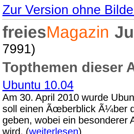
Zur Version ohne Bilde
freies
Magazin
Ju
7991)
Topthemen dieser 
Ubuntu 10.04
Am 30. April 2010 wurde Ubunt
soll einen Ãœberblick Ã¼ber d
geben, wobei ein besonderer 
wird. (
weiterlesen
)