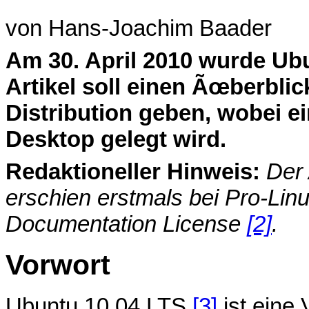
von Hans-Joachim Baader
A
m 30. April 2010 wurde Ubu
Artikel soll einen Ãœberbli
Distribution geben, wobei 
Desktop gelegt wird.
Redaktioneller Hinweis:
Der
erschien erstmals bei Pro-Lin
Documentation License
[2]
.
Vorwort
Ubuntu 10.04 LTS
[3]
ist eine 