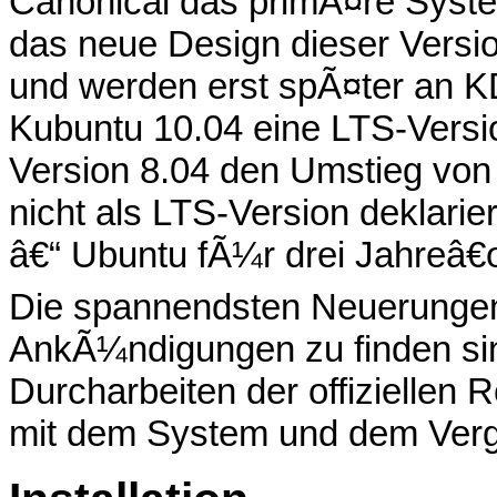
Canonical das primÃ¤re Syste
das neue Design dieser Versio
und werden erst spÃ¤ter an K
Kubuntu 10.04 eine LTS-Versi
Version 8.04 den Umstieg vo
nicht als LTS-Version deklari
â€“ Ubuntu fÃ¼r drei Jahreâ
Die spannendsten Neuerungen s
AnkÃ¼ndigungen zu finden sin
Durcharbeiten der offiziellen
mit dem System und dem Verg