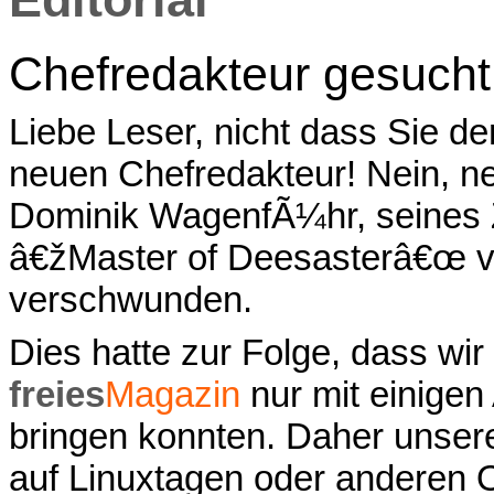
Chefredakteur gesucht
Liebe Leser, nicht dass Sie d
neuen Chefredakteur! Nein, nei
Dominik WagenfÃ¼hr, seines 
â€žMaster of Deesasterâ€œ 
verschwunden.
Dies hatte zur Folge, dass wir
freies
Magazin
nur mit einige
bringen konnten. Daher unser
auf Linuxtagen oder anderen 