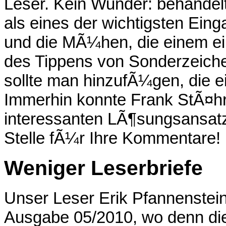
Leser. Kein Wunder: behandelt
als eines der wichtigsten Ein
und die MÃ¼hen, die einem e
des Tippens von Sonderzeich
sollte man hinzufÃ¼gen, die ei
Immerhin konnte Frank StÃ¤hr
interessanten LÃ¶sungsansatz
Stelle fÃ¼r Ihre Kommentare!
Weniger Leserbriefe
Unser Leser Erik Pfannenstei
Ausgabe 05/2010, wo denn die