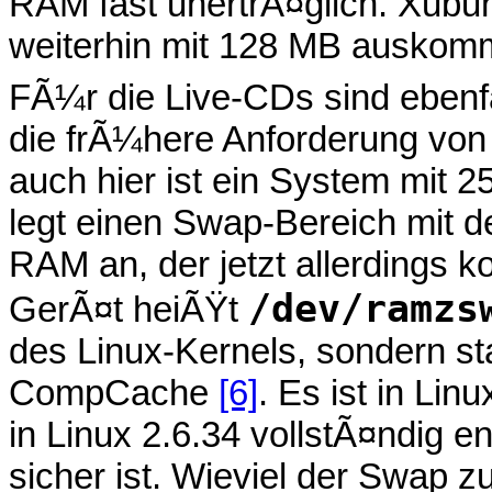
RAM fast unertrÃ¤glich. Xubunt
weiterhin mit 128 MB auskom
FÃ¼r die Live-CDs sind ebenfa
die frÃ¼here Anforderung von
auch hier ist ein System mit 
legt einen Swap-Bereich mit
RAM an, der jetzt allerdings 
/dev/ramzs
GerÃ¤t heiÃŸt
des Linux-Kernels, sondern s
CompCache
[6]
. Es ist in Linu
in Linux 2.6.34 vollstÃ¤ndig e
sicher ist. Wieviel der Swap 