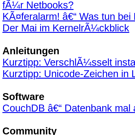
fÃ¼r Netbooks?
KÃ¤feralarm! â€“ Was tun bei
Der Mai im KernelrÃ¼ckblick
Anleitungen
Kurztipp: VerschlÃ¼sselt insta
Kurztipp: Unicode-Zeichen in
Software
CouchDB â€“ Datenbank mal 
Community