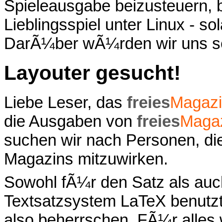
Spieleausgabe beizusteuern, 
Lieblingsspiel unter Linux - sol
DarÃ¼ber wÃ¼rden wir uns se
Layouter gesucht!
Liebe Leser, das
freies
Magaz
die Ausgaben von
freies
Maga
suchen wir nach Personen, di
Magazins mitzuwirken.
Sowohl fÃ¼r den Satz als auc
Textsatzsystem LaTeX benutzt,
also beherrschen. FÃ¼r alles w