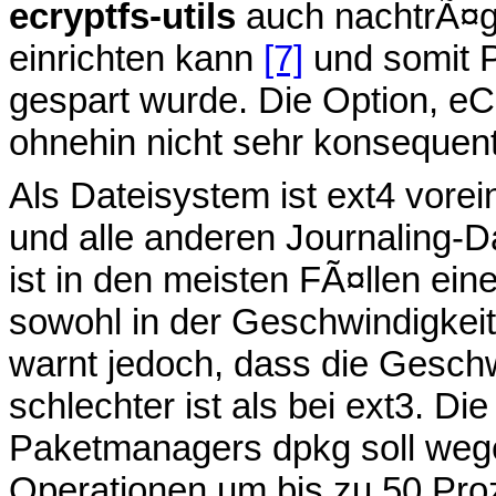
ecryptfs-utils
auch nachtrÃ¤g
einrichten kann
[7]
und somit P
gespart wurde. Die Option, eC
ohnehin nicht sehr konsequent
Als Dateisystem ist ext4 vorein
und alle anderen Journaling-
ist in den meisten FÃ¤llen e
sowohl in der Geschwindigkeit
warnt jedoch, dass die Gesch
schlechter ist als bei ext3. D
Paketmanagers dpkg soll wegen
Operationen um bis zu 50 Proze