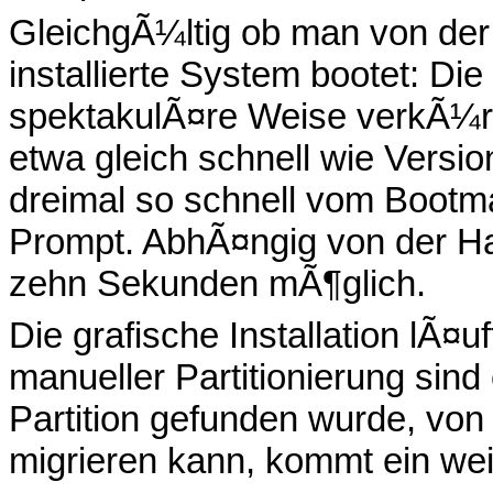
GleichgÃ¼ltig ob man von der
installierte System bootet: Di
spektakulÃ¤re Weise verkÃ¼r
etwa gleich schnell wie Versio
dreimal so schnell vom Bootm
Prompt. AbhÃ¤ngig von der Ha
zehn Sekunden mÃ¶glich.
Die grafische Installation lÃ¤uf
manueller Partitionierung sin
Partition gefunden wurde, vo
migrieren kann, kommt ein weit