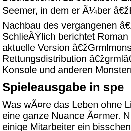
Seemer, in dem er Ã¼ber â€ž
Nachbau des vergangenen â€
SchlieÃŸlich berichtet Roman 
aktuelle Version â€žGrmlmon
Rettungsdistribution â€žgrmlâ
Konsole und anderen Monster
Spieleausgabe in spe
Was wÃ¤re das Leben ohne Li
eine ganze Nuance Ã¤rmer. N
einige Mitarbeiter ein bisschen