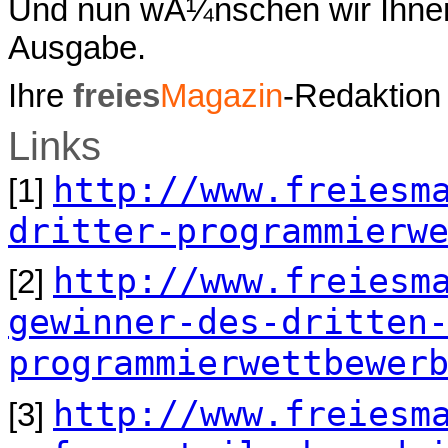
Und nun wÃ¼nschen wir Ihnen
Ausgabe.
Ihre
freies
Magazin
-Redaktion
Links
http://www.freiesm
[1]
dritter-programmierw
http://www.freiesm
[2]
gewinner-des-dritten
programmierwettbewer
http://www.freiesm
[3]