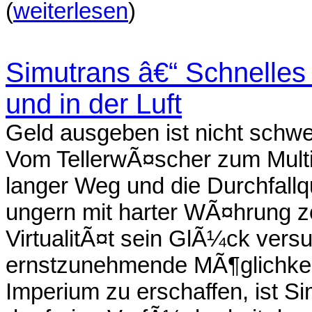
(
weiterlesen
)
Simutrans â€“ Schnelles
und in der Luft
Geld ausgeben ist nicht schwe
Vom TellerwÃ¤scher zum Multimi
langer Weg und die Durchfallqu
ungern mit harter WÃ¤hrung zock
VirtualitÃ¤t sein GlÃ¼ck vers
ernstzunehmende MÃ¶glichkeit
Imperium zu erschaffen, ist S