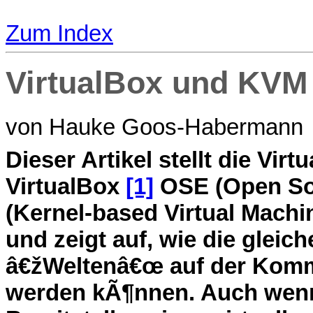
Zum Index
VirtualBox und KVM
von Hauke Goos-Habermann
D
ieser Artikel stellt die Vi
VirtualBox
[1]
OSE (Open So
(Kernel-based Virtual Machin
und zeigt auf, wie die gleic
â€žWeltenâ€œ auf der Kom
werden kÃ¶nnen. Auch wenn