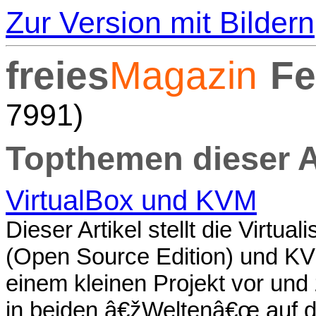
Zur Version mit Bildern
freies
Magazin
Fe
7991)
Topthemen dieser 
VirtualBox und KVM
Dieser Artikel stellt die Virt
(Open Source Edition) und KV
einem kleinen Projekt vor und 
in beiden â€žWeltenâ€œ auf 