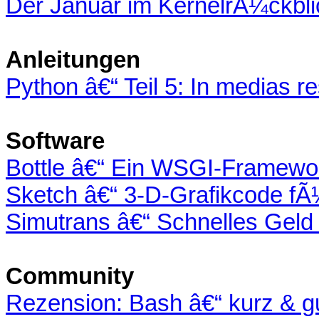
Der Januar im KernelrÃ¼ckbli
Anleitungen
Python â€“ Teil 5: In medias r
Software
Bottle â€“ Ein WSGI-Framewo
Sketch â€“ 3-D-Grafikcode f
Simutrans â€“ Schnelles Geld 
Community
Rezension: Bash â€“ kurz & g