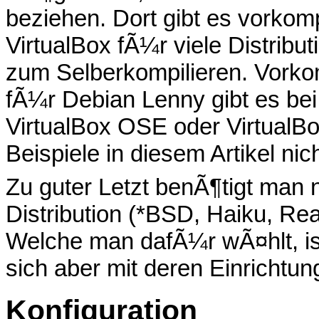
beziehen. Dort gibt es vorkomp
VirtualBox fÃ¼r viele Distrib
zum Selberkompilieren. Vorko
fÃ¼r Debian Lenny gibt es be
VirtualBox OSE oder VirtualBox
Beispiele in diesem Artikel nich
Zu guter Letzt benÃ¶tigt man 
Distribution (*BSD, Haiku, Rea
Welche man dafÃ¼r wÃ¤hlt, ist
sich aber mit deren Einrichtu
Konfiguration