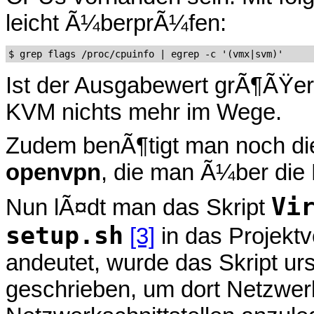
leicht Ã¼berprÃ¼fen:
Ist der Ausgabewert grÃ¶ÃŸer
KVM nichts mehr im Wege.
Zudem benÃ¶tigt man noch d
openvpn
, die man Ã¼ber die P
Vi
Nun lÃ¤dt man das Skript
setup.sh
[3]
in das Projektv
andeutet, wurde das Skript ur
geschrieben, um dort Netzwer