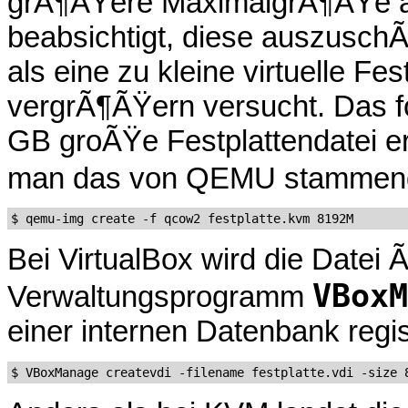
grÃ¶ÃŸere MaximalgrÃ¶ÃŸe a
beabsichtigt, diese auszuschÃ
als eine zu kleine virtuelle Fe
vergrÃ¶ÃŸern versucht. Das fo
GB groÃŸe Festplattendatei 
man das von QEMU stamme
Bei VirtualBox wird die Datei 
VBoxM
Verwaltungsprogramm
einer internen Datenbank regist