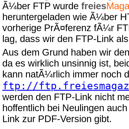
Ã¼ber FTP wurde
freies
Maga
heruntergeladen wie Ã¼ber HTT
vorherige PrÃ¤ferenz fÃ¼r F
lag, dass wir den FTP-Link al
Aus dem Grund haben wir den 
da es wirklich unsinnig ist, be
kann natÃ¼rlich immer noch 
ftp://ftp.freiesmaga
werden den FTP-Link nicht me
hoffentlich bei Neulingen auch
Link zur PDF-Version gibt.