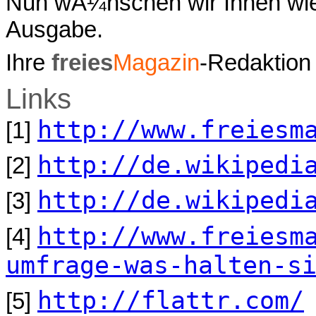
Nun wÃ¼nschen wir Ihnen wie
Ausgabe.
Ihre
freies
Magazin
-Redaktion
Links
http://www.freiesm
[1]
http://de.wikipedi
[2]
http://de.wikipedi
[3]
http://www.freiesm
[4]
umfrage-was-halten-s
http://flattr.com/
[5]