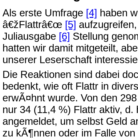
Als erste Umfrage
[4]
haben wi
â€žFlattrâ€œ
[5]
aufzugreifen,
Juliausgabe
[6]
Stellung geno
hatten wir damit mitgeteilt, 
unserer Leserschaft interessier
Die Reaktionen sind dabei do
bedenkt, wie oft Flattr in div
erwÃ¤hnt wurde. Von den 298
nur 34 (11,4 %) Flattr aktiv, d.
angemeldet, um selbst Geld a
zu kÃ¶nnen oder im Falle von 