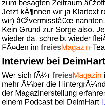
zum besagten Zeitraum â€žoffi
Jetzt kÃ¶nnen wir ja Klartext 
wir) â€žvermisstâ€œ nannten, 
Kein Grund zur Sorge also. J
wieder da, schreibt wieder flei
FÃ¤den im
freies
Magazin
-Te
Interview bei DeimHar
Wer sich fÃ¼r
freies
Magazin
i
mehr Ã¼ber die HintergrÃ¼nd
der Magazinerstellung erfahr
einem Podcast bei DeimHart
[