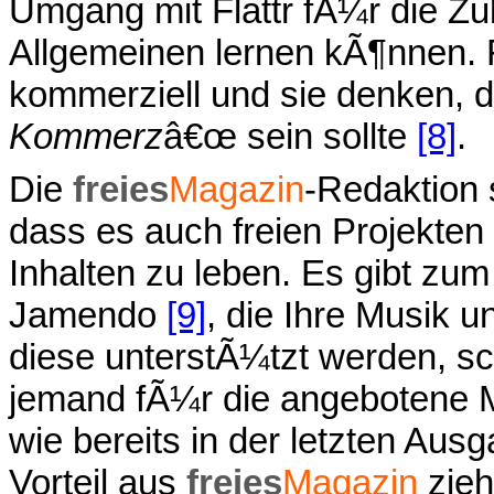
Umgang mit Flattr fÃ¼r die Zuk
Allgemeinen lernen kÃ¶nnen. 
kommerziell und sie denken, 
Kommerz
â€œ sein sollte
[8]
.
Die
freies
Magazin
-Redaktion 
dass es auch freien Projekten e
Inhalten zu leben. Es gibt zum
Jamendo
[9]
, die Ihre Musik u
diese unterstÃ¼tzt werden, sc
jemand fÃ¼r die angebotene Mu
wie bereits in der letzten Ausg
Vorteil aus
freies
Magazin
zieh