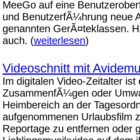
MeeGo auf eine Benutzeroberf
und BenutzerfÃ¼hrung neue Ak
genannten GerÃ¤teklassen. HÃ¶
auch. (
weiterlesen
)
Videoschnitt mit Avidem
Im digitalen Video-Zeitalter i
ZusammenfÃ¼gen oder Umwan
Heimbereich an der Tagesordn
aufgenommenen Urlaubsfilm z
Reportage zu entfernen oder g