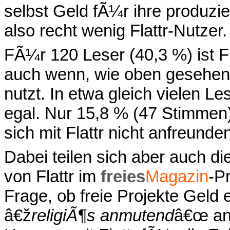
selbst Geld fÃ¼r ihre produzie
also recht wenig Flattr-Nutzer.
FÃ¼r 120 Leser (40,3 %) ist Fla
auch wenn, wie oben gesehen, e
nutzt. In etwa gleich vielen Le
egal. Nur 15,8 % (47 Stimmen
sich mit Flattr nicht anfreunde
Dabei teilen sich aber auch 
von Flattr im
freies
Magazin
-P
Frage, ob freie Projekte Geld
â€ž
religiÃ¶s anmutend
â€œ a