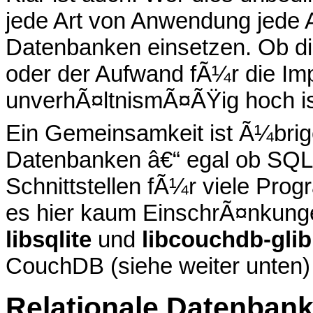
jede Art von Anwendung jede Ar
Datenbanken einsetzen. Ob die
oder der Aufwand fÃ¼r die Im
unverhÃ¤ltnismÃ¤ÃŸig hoch is
Ein Gemeinsamkeit ist Ã¼brige
Datenbanken â€“ egal ob SQL
Schnittstellen fÃ¼r viele Pro
es hier kaum EinschrÃ¤nkunge
libsqlite
und
libcouchdb-glib
CouchDB (siehe weiter unten)
Relationale Datenban