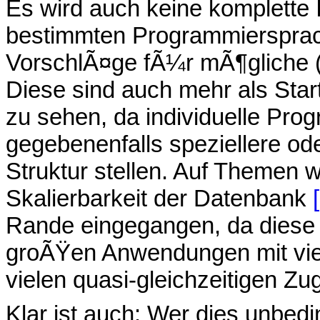
Es wird auch keine komplette 
bestimmten Programmiersprach
VorschlÃ¤ge fÃ¼r mÃ¶gliche
Diese sind auch mehr als St
zu sehen, da individuelle P
gegebenenfalls speziellere od
Struktur stellen. Auf Themen w
Skalierbarkeit der Datenbank
Rande eingegangen, da diese 
groÃŸen Anwendungen mit vie
vielen quasi-gleichzeitigen Zug
Klar ist auch: Wer dies unbedi