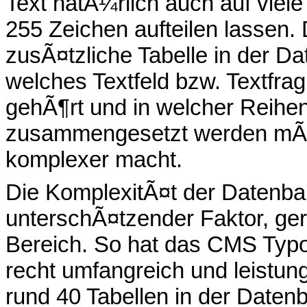
Text natÃ¼rlich auch auf viele
255 Zeichen aufteilen lassen.
zusÃ¤tzliche Tabelle in der Da
welches Textfeld bzw. Textfr
gehÃ¶rt und in welcher Reihenf
zusammengesetzt werden mÃ
komplexer macht.
Die KomplexitÃ¤t der Datenbank
unterschÃ¤tzender Faktor, ger
Bereich. So hat das CMS Ty
recht umfangreich und leistungs
rund 40 Tabellen in der Daten