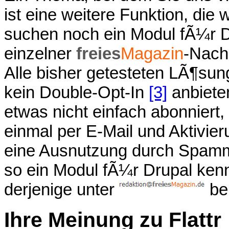
ist eine weitere Funktion, die
suchen noch ein Modul fÃ¼r 
einzelner
freies
Magazin
-Nach
Alle bisher getesteten LÃ¶sun
kein Double-Opt-In
[3]
anbiete
etwas nicht einfach abonnier
einmal per E-Mail und Aktivier
eine Ausnutzung durch Spamme
so ein Modul fÃ¼r Drupal ken
derjenige unter
be
Ihre Meinung zu Flattr