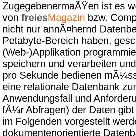
ZugegebenermaÃŸen ist es woh
von
freies
Magazin
bzw. Compu
nicht nur annÃ¤hernd Datenbe
Petabyte-Bereich haben, gesc
(Web-)Applikation programmie
speichern und verarbeiten und 
pro Sekunde bedienen mÃ¼ss
eine relationale Datenbank z
Anwendungsfall und Anforderun
fÃ¼r Abfragen) der Daten gibt 
im Folgenden vorgestellt werd
dokumentenorientierte Daten