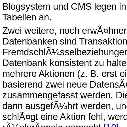
Blogsystem und CMS legen in 
Tabellen an.
Zwei weitere, noch erwÃ¤hnens
Datenbanken sind Transaktio
FremdschlÃ¼sselbeziehungen,
Datenbank konsistent zu halte
mehrere Aktionen (z. B. erst 
basierend zwei neue DatensÃ¤t
zusammengefasst werden. Dies
dann ausgefÃ¼hrt werden, und
schlÃ¤gt eine Aktion fehl, wer