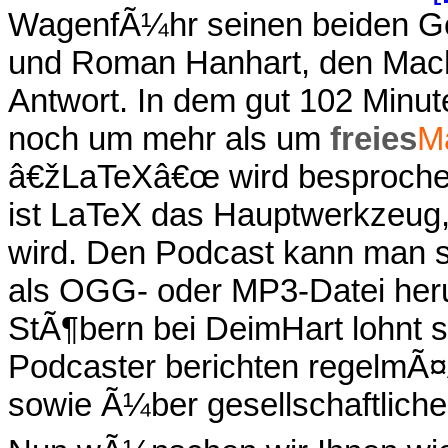
WagenfÃ¼hr seinen beiden G
und Roman Hanhart, den Mac
Antwort. In dem gut 102 Minut
noch um mehr als um
freies
M
â€žLaTeXâ€œ wird besprochen.
ist LaTeX das Hauptwerkzeug
wird. Den Podcast kann man 
als OGG- oder MP3-Datei heru
StÃ¶bern bei DeimHart lohnt si
Podcaster berichten regelmÃ¤
sowie Ã¼ber gesellschaftlich