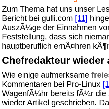
Zum Thema hat uns unser Les
Bericht bei gulli.com
[11]
hinge
AuszÃ¼ge der Einnahmen von F
Feststellung, dass sich niema
hauptberuflich ernÃ¤hren kÃ¶
Chefredakteur wieder 
Wie einige aufmerksame
freie
Kommentaren bei Pro-Linux
[
WagenfÃ¼hr bereits fÃ¼r die
wieder Artikel geschrieben. Da