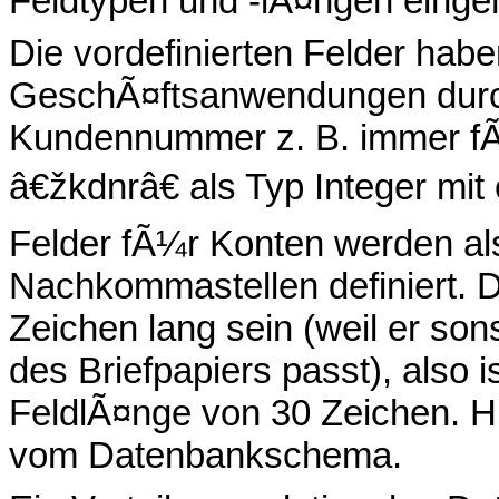
Feldtypen und -lÃ¤ngen ein
Die vordefinierten Felder habe
GeschÃ¤ftsanwendungen durch
Kundennummer z. B. immer fÃ¼
â€žkdnrâ€ als Typ Integer mit
Felder fÃ¼r Konten werden a
Nachkommastellen definiert.
Zeichen lang sein (weil er son
des Briefpapiers passt), also 
FeldlÃ¤nge von 30 Zeichen. Hi
vom Datenbankschema.