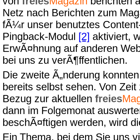
von
freies
Magazin
berichten 
Netz nach Berichten zum Mag
fÃ¼r unser benutztes Conten
Pingback-Modul
[2]
aktiviert, 
ErwÃ¤hnung auf anderen Webs
bei uns zu verÃ¶ffentlichen.
Die zweite Ã„nderung konnte
bereits selbst sehen. Von Zeit
Bezug zur aktuellen
freies
Mag
dann im Folgemonat auswerte
beschÃ¤ftigen werden, wird di
Ein Thema, bei dem Sie uns vie