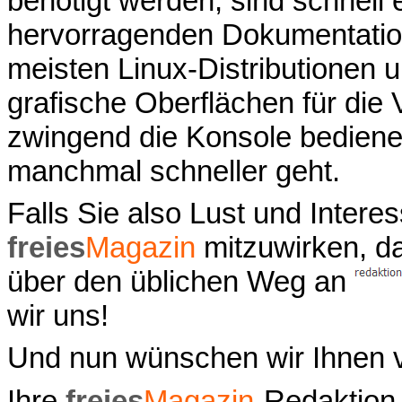
benötigt werden, sind schnell 
hervorragenden Dokumentati
meisten Linux-Distributione
grafische Oberflächen für die 
zwingend die Konsole bedien
manchmal schneller geht.
Falls Sie also Lust und Inter
freies
Magazin
mitzuwirken, da
über den üblichen Weg an
wir uns!
Und nun wünschen wir Ihnen v
Ihre
freies
Magazin
-Redaktion