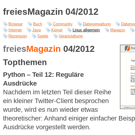
freiesMagazin 04/2012
Browser
Buch
Community
Dateiverwaltung
Datenve
Internet
Java
Kernel
Linux allgemein
Magazin
Rezension
Spiele
Veranstaltung
freies
Magazin
04/2012
Topthemen
Python – Teil 12: Reguläre
Ausdrücke
Nachdem im letzten Teil dieser Reihe
ein kleiner Twitter-Client besprochen
wurde, wird es nun wieder etwas
theoretischer: Anhand einiger einfacher Beisp
Ausdrücke vorgestellt werden.