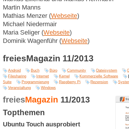
Martin Manns
Mathias Menzer (
Webseite
)
Michael Niedermair
Maria Seliger (
Webseite
)
Dominik Wagenführ (
Webseite
)
freiesMagazin 11/2013
Android
Buch
Büro
Community
Dateisystem
Filesharing
Internet
Kernel
Kommerzielle Software
Suite
Programmierung
Raspberry Pi
Rezension
Syste
Veranstaltung
Windows
freies
Magazin
11/2013
Topthemen
Ubuntu Touch ausprobiert