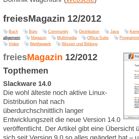
freiesMagazin 12/2012
Buch
Büro
Community
Distribution
Java
Kern
allgemein
Magazin
Multimedia
Office-Suite
Programmi
Video
Wettbewerb
Wissen und Bildung
freies
Magazin
12/2012
Topthemen
Slackware 14.0
Die wohl älteste noch aktive Linux-
Distribution hat nach
überdurchschnittlich langer
Entwicklungszeit die neue Version 14.0
veröffentlicht. Der Artikel gibt eine Übersich
sich seit Version 9.0 so alles geändert hat – 