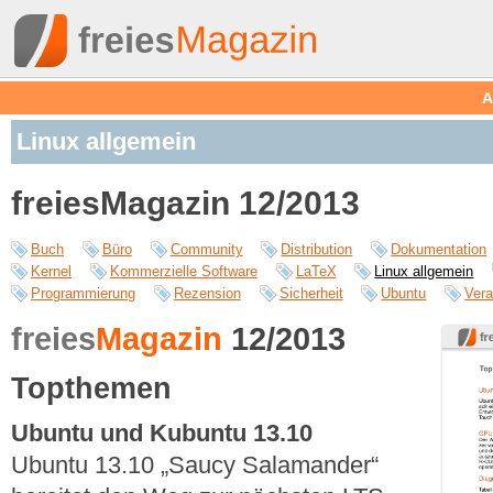
A
Linux allgemein
freiesMagazin 12/2013
Buch
Büro
Community
Distribution
Dokumentation
Kernel
Kommerzielle Software
LaTeX
Linux allgemein
Programmierung
Rezension
Sicherheit
Ubuntu
Vera
freies
Magazin
12/2013
Topthemen
Ubuntu und Kubuntu 13.10
Ubuntu 13.10 „Saucy Salamander“