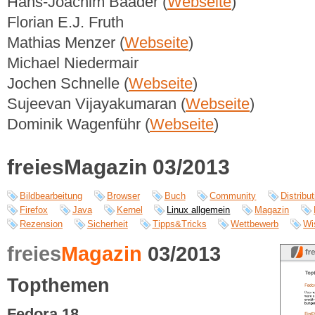
Hans-Joachim Baader (
Webseite
)
Florian E.J. Fruth
Mathias Menzer (
Webseite
)
Michael Niedermair
Jochen Schnelle (
Webseite
)
Sujeevan Vijayakumaran (
Webseite
)
Dominik Wagenführ (
Webseite
)
freiesMagazin 03/2013
Bildbearbeitung
Browser
Buch
Community
Distribut
Firefox
Java
Kernel
Linux allgemein
Magazin
Rezension
Sicherheit
Tipps&Tricks
Wettbewerb
Wi
freies
Magazin
03/2013
Topthemen
Fedora 18