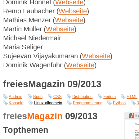
Dominik Honnef (
Webseite
)
Remo Laubacher (
Webseite
)
Mathias Menzer (
Webseite
)
Martin Müller (
Webseite
)
Michael Niedermair
Maria Seliger
Sujeevan Vijayakumaran (
Webseite
)
Dominik Wagenführ (
Webseite
)
freiesMagazin 09/2013
Android
Buch
CSS
Distribution
Fedora
HTML
Konsole
Linux allgemein
Programmierung
Python
R
freies
Magazin
09/2013
Topthemen