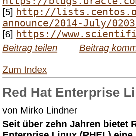
https://blogs.oracle.co
http://lists.centos.
[5]
announce/2014-July/0203
https://www.scientif
[6]
Beitrag teilen
Beitrag komm
Zum Index
Red Hat Enterprise L
von Mirko Lindner
S
eit über zehn Jahren bietet
Enterprise Linux (RHEL) ein