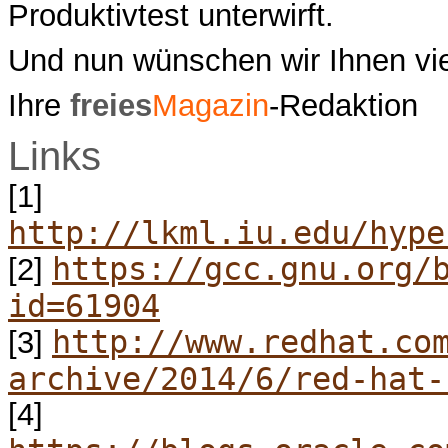
Produktivtest unterwirft.
Und nun wünschen wir Ihnen vi
Ihre
freies
Magazin
-Redaktion
Links
[1]
http://lkml.iu.edu/hype
https://gcc.gnu.org/
[2]
id=61904
http://www.redhat.co
[3]
archive/2014/6/red-hat-
[4]