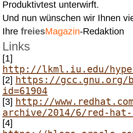
Produktivtest unterwirft.
Und nun wünschen wir Ihnen vi
Ihre
freies
Magazin
-Redaktion
Links
[1]
http://lkml.iu.edu/hype
https://gcc.gnu.org/
[2]
id=61904
http://www.redhat.co
[3]
archive/2014/6/red-hat-
[4]