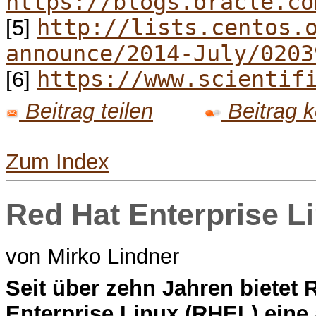
https://blogs.oracle.co
http://lists.centos.
[5]
announce/2014-July/0203
https://www.scientif
[6]
Beitrag teilen
Beitrag 
Zum Index
Red Hat Enterprise L
von Mirko Lindner
S
eit über zehn Jahren bietet
Enterprise Linux (RHEL) ein