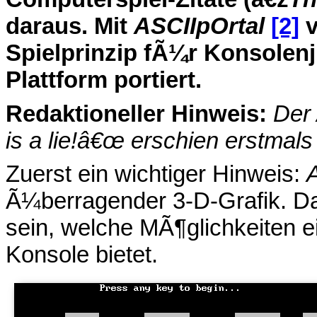
daraus. Mit
ASCIIpOrtal
[2]
v
Spielprinzip fÃ¼r Konsolenj
Plattform portiert.
Redaktioneller Hinweis:
Der 
is a lie!â€œ erschien erstmals
Zuerst ein wichtiger Hinweis:
Ã¼berragender 3-D-Grafik. D
sein, welche MÃ¶glichkeiten e
Konsole bietet.