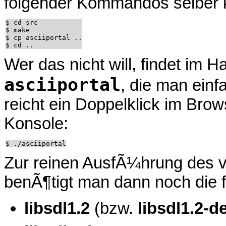
folgender Kommandos selber k
$ cd src

$ make

$ cp asciiportal ..

Wer das nicht will, findet im H
asciiportal
, die man ein
reicht ein Doppelklick im Brow
Konsole:
Zur reinen AusfÃ¼hrung des v
benÃ¶tigt man dann noch die 
libsdl1.2
(bzw.
libsdl1.2-d