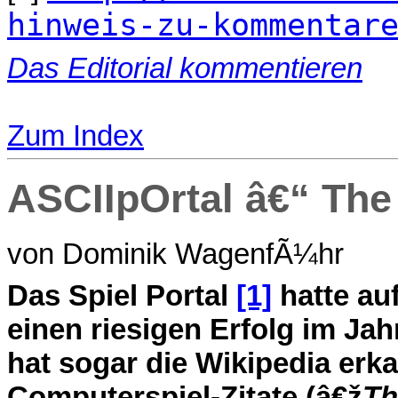
hinweis-zu-kommentar
Das Editorial kommentieren
Zum Index
ASCIIpOrtal â€“ The 
von Dominik WagenfÃ¼hr
D
as Spiel Portal
[1]
hatte au
einen riesigen Erfolg im Jah
hat sogar die Wikipedia erk
Computerspiel-Zitate (â€ž
Th