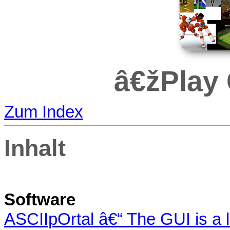
â€žPlay
Zum Index
Inhalt
Software
ASCIIpOrtal â€“ The GUI is a l