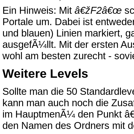
Ein Hinweis: Mit
â€žF2â€œ
sc
Portale um. Dabei ist entwede
und blauen) Linien markiert, ga
ausgefÃ¼llt. Mit der ersten 
wohl am besten zurecht - sovie
Weitere Levels
Sollte man die 50 Standardlev
kann man auch noch die Zusat
im HauptmenÃ¼ den Punkt â
den Namen des Ordners mit de