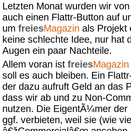
Letzten Monat wurden wir von 
auch einen Flattr-Button auf u
um
freies
Magazin
als Projekt 
keine schlechte Idee, nur hat 
Augen ein paar Nachteile.
Allem voran ist
freies
Magazin
soll es auch bleiben. Ein Flat
der dazu aufruft Geld an das
dass wir ab und zu Non-Comme
nutzen. Die EigentÃ¼mer der 
ggf. verbieten, weil sie (wie vi
â€žCommercialâ€œ ansehen.