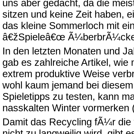
uns aber gedacht, da die mei
sitzen und keine Zeit haben, e
das kleine Sommerloch mit e
â€žSpieleâ€œ Ã¼berbrÃ¼cke
In den letzten Monaten und Ja
gab es zahlreiche Artikel, wi
extrem produktive Weise ver
wohl kaum jemand bei diesem 
Spieletipps zu testen, kann ma
nasskalten Winter vormerken (
Damit das Recycling fÃ¼r die
nicht zu langweilig wird, gi