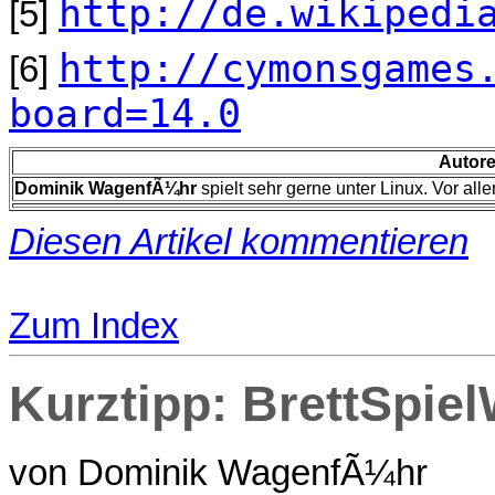
http://de.wikipedi
[5]
http://cymonsgames
[6]
board=14.0
Autore
Dominik WagenfÃ¼hr
spielt sehr gerne unter Linux. Vor a
Diesen Artikel kommentieren
Zum Index
Kurztipp: BrettSpiel
von Dominik WagenfÃ¼hr