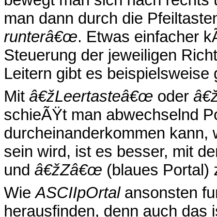
man dann durch die Pfeiltast
runterâ€œ
. Etwas einfacher k
Steuerung der jeweiligen Rich
Leitern gibt es beispielsweise
Mit
â€žLeertasteâ€œ
oder
â€
schieÃŸt man abwechselnd Po
durcheinanderkommen kann, w
sein wird, ist es besser, mit d
und
â€žZâ€œ
(blaues Portal) 
Wie
ASCIIpOrtal
ansonsten fun
herausfinden, denn auch das ist