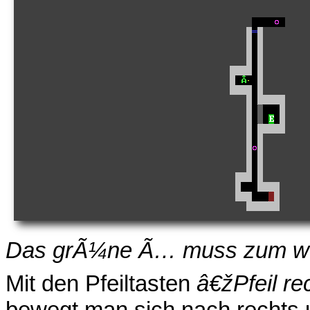
Das grÃ¼ne Ã… muss zum w
Mit den Pfeiltasten
â€žPfeil r
bewegt man sich nach rechts un