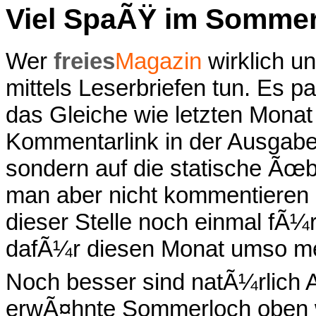
Viel SpaÃŸ im Somme
Wer
freies
Magazin
wirklich u
mittels Leserbriefen tun. Es pa
das Gleiche wie letzten Mona
Kommentarlink in der Ausgabe 
sondern auf die statische Ãœb
man aber nicht kommentieren 
dieser Stelle noch einmal fÃ¼
dafÃ¼r diesen Monat umso me
Noch besser sind natÃ¼rlich 
erwÃ¤hnte Sommerloch oben wa