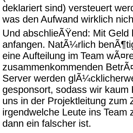
deklariert sind) versteuert w
was den Aufwand wirklich nich
Und abschlieÃŸend: Mit Geld k
anfangen. NatÃ¼rlich benÃ¶tig
eine Aufteilung im Team wÃ¤re
zusammenkommenden BetrÃ¤ge
Server werden glÃ¼cklicherw
gesponsort, sodass wir kaum
uns in der Projektleitung zum Z
irgendwelche Leute ins Team zu
dann ein falscher ist.