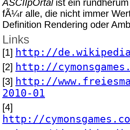
ASCIIpOrtal
ist ein rundherum
fÃ¼r alle, die nicht immer We
Definition Rendering oder Amb
Links
http://de.wikipedi
[1]
http://cymonsgames
[2]
http://www.freiesm
[3]
2010-01
[4]
http://cymonsgames.c