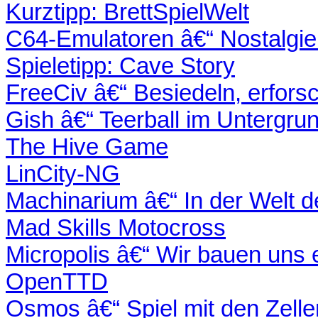
Kurztipp: BrettSpielWelt
C64-Emulatoren â€“ Nostalgie
Spieletipp: Cave Story
FreeCiv â€“ Besiedeln, erfors
Gish â€“ Teerball im Untergru
The Hive Game
LinCity-NG
Machinarium â€“ In der Welt 
Mad Skills Motocross
Micropolis â€“ Wir bauen uns 
OpenTTD
Osmos â€“ Spiel mit den Zelle