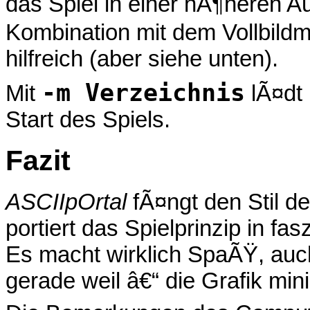
das Spiel in einer hÃ¶heren A
Kombination mit dem Vollbildm
hilfreich (aber siehe unten).
-m Verzeichnis
Mit
lÃ¤dt 
Start des Spiels.
Fazit
ASCIIpOrtal
fÃ¤ngt den Stil d
portiert das Spielprinzip in fa
Es macht wirklich SpaÃŸ, auc
gerade weil â€“ die Grafik mini