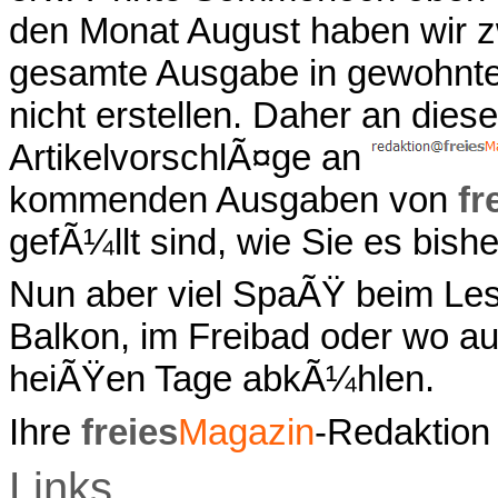
den Monat August haben wir zwa
gesamte Ausgabe in gewohnte
nicht erstellen. Daher an diese
ArtikelvorschlÃ¤ge an
kommenden Ausgaben von
fr
gefÃ¼llt sind, wie Sie es bish
Nun aber viel SpaÃŸ beim Les
Balkon, im Freibad oder wo a
heiÃŸen Tage abkÃ¼hlen.
Ihre
freies
Magazin
-Redaktion
Links