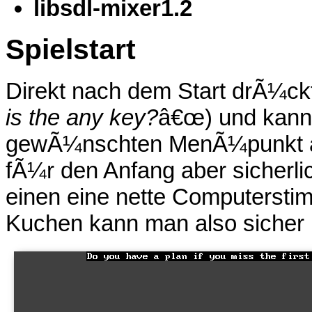
libsdl-mixer1.2
Spielstart
Direkt nach dem Start drÃ¼ck
is the any key?
â€œ) und kann 
gewÃ¼nschten MenÃ¼punkt a
fÃ¼r den Anfang aber sicherl
einen eine nette Computersti
Kuchen kann man also sicher 