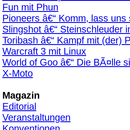
Fun mit Phun
Pioneers â€“ Komm, lass uns 
Slingshot â€“ Steinschleuder 
Toribash â€“ Kampf mit (der) 
Warcraft 3 mit Linux
World of Goo â€“ Die BÃ¤lle si
X-Moto
Magazin
Editorial
Veranstaltungen
Konventionen