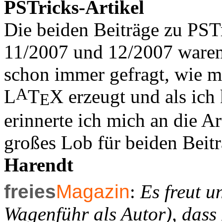
PSTricks-Artikel
Die beiden Beiträge zu PST
11/2007 und 12/2007 waren e
schon immer gefragt, wie m
A
L
T
X
erzeugt und als ich 
E
erinnerte ich mich an die Ar
großes Lob für beiden Beit
Harendt
freies
Magazin
:
Es freut u
Wagenführ als Autor), dass 