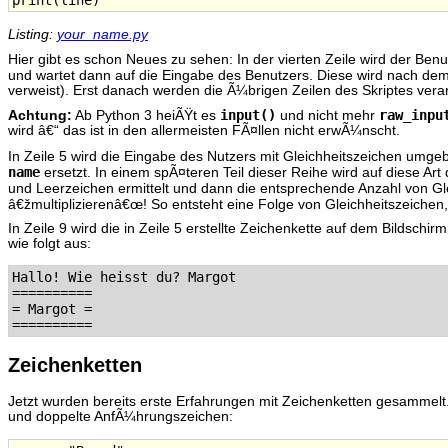
Listing:
your_name.py
Hier gibt es schon Neues zu sehen: In der vierten Zeile wird der Be
und wartet dann auf die Eingabe des Benutzers. Diese wird nach d
verweist). Erst danach werden die Ã¼brigen Zeilen des Skriptes verar
input()
raw_inpu
Achtung:
Ab Python 3 heiÃŸt es
und nicht mehr
wird â€“ das ist in den allermeisten FÃ¤llen nicht erwÃ¼nscht.
In Zeile 5 wird die Eingabe des Nutzers mit Gleichheitszeichen umge
name
ersetzt. In einem spÃ¤teren Teil dieser Reihe wird auf diese Ar
und Leerzeichen ermittelt und dann die entsprechende Anzahl von G
â€žmultiplizierenâ€œ! So entsteht eine Folge von Gleichheitszeichen, 
In Zeile 9 wird die in Zeile 5 erstellte Zeichenkette auf dem Bildsc
wie folgt aus:
Hallo! Wie heisst du? Margot

==========

= Margot =

Zeichenketten
Jetzt wurden bereits erste Erfahrungen mit Zeichenketten gesammel
und doppelte AnfÃ¼hrungszeichen: