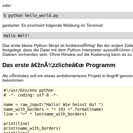
oder
gestartet. Es erscheint folgende Meldung im Terminal:
Das erste kleine Python-Skript ist funktionsfÃ¤hig! Bei der ersten 
festgelegt, dass die Datei mit dem Python-Interpreter auszufÃ¼hren i
Dateien vorhanden sein. Ohne Hinweis auf die Kodierung kann es z
Das erste â€žnÃ¼tzlicheâ€œ Programm
Als nÃ¤chstes soll ein etwas ambitionierteres Projekt in Angriff ge
bekommen.
#!/usr/bin/env python

# -*- coding: utf-8 -*-

name = raw_input("Hallo! Wie heisst du? ")

name_with_borders = "= {0} =".format(name)

line = "=" * len(name_with_borders)

print(line)

print(name_with_borders)
