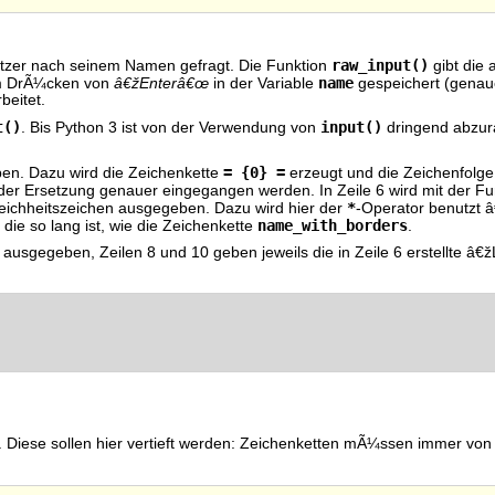
raw_input()
nutzer nach seinem Namen gefragt. Die Funktion
gibt die
name
em DrÃ¼cken von
â€žEnterâ€œ
in der Variable
gespeichert (genauer
beitet.
t()
input()
. Bis Python 3 ist von der Verwendung von
dringend abzura
= {0} =
ben. Dazu wird die Zeichenkette
erzeugt und die Zeichenfolg
t der Ersetzung genauer eingegangen werden. In Zeile 6 wird mit der F
*
leichheitszeichen ausgegeben. Dazu wird hier der
-Operator benutzt â
name_with_borders
die so lang ist, wie die Zeichenkette
.
hirm ausgegeben, Zeilen 8 und 10 geben jeweils die in Zeile 6 erstellte
t. Diese sollen hier vertieft werden: Zeichenketten mÃ¼ssen immer v