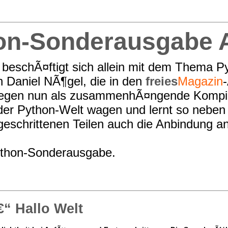
on-Sonderausgabe A
beschÃ¤ftigt sich allein mit dem Thema 
n Daniel NÃ¶gel, die in den
freies
Magazin
egen nun als zusammenhÃ¤ngende Kompilati
in der Python-Welt wagen und lernt so nebe
geschrittenen Teilen auch die Anbindung a
ython-Sonderausgabe.
“ Hallo Welt