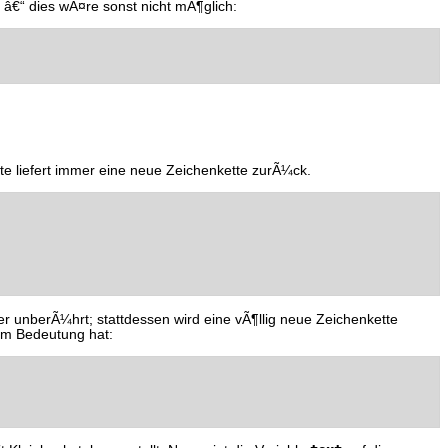
â€“ dies wÃ¤re sonst nicht mÃ¶glich:
e liefert immer eine neue Zeichenkette zurÃ¼ck.
r unberÃ¼hrt; stattdessen wird eine vÃ¶llig neue Zeichenkette
aum Bedeutung hat: