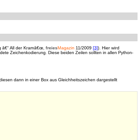
ng â€“ All der Kramâ€œ,
freies
Magazin
11/2009
[3]
). Hier wird
dete Zeichenkodierung. Diese beiden Zeilen sollten in allen Python-
iesen dann in einer Box aus Gleichheitszeichen dargestellt