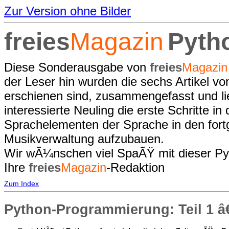
Zur Version ohne Bilder
freies
Magazin
Pyth
Diese Sonderausgabe von
freies
Magazin
der Leser hin wurden die sechs Artikel vo
erschienen sind, zusammengefasst und li
interessierte Neuling die erste Schritte 
Sprachelementen der Sprache in den fort
Musikverwaltung aufzubauen.
Wir wÃ¼nschen viel SpaÃŸ mit dieser P
Ihre
freies
Magazin
-Redaktion
Zum Index
Python-Programmierung: Teil 1 â€