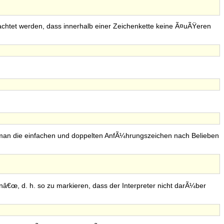
eachtet werden, dass innerhalb einer Zeichenkette keine Ã¤uÃŸeren
 man die einfachen und doppelten AnfÃ¼hrungszeichen nach Belieben
€œ, d. h. so zu markieren, dass der Interpreter nicht darÃ¼ber