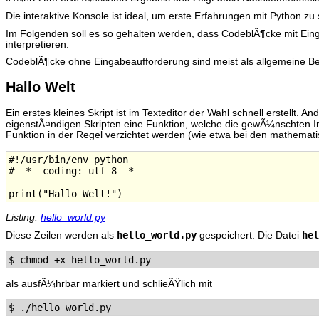
Die interaktive Konsole ist ideal, um erste Erfahrungen mit Python z
Im Folgenden soll es so gehalten werden, dass CodeblÃ¶cke mit Ein
interpretieren.
CodeblÃ¶cke ohne Eingabeaufforderung sind meist als allgemeine Be
Hallo Welt
Ein erstes kleines Skript ist im Texteditor der Wahl schnell erstellt
eigenstÃ¤ndigen Skripten eine Funktion, welche die gewÃ¼nschten In
Funktion in der Regel verzichtet werden (wie etwa bei den mathemat
#!/usr/bin/env python

# -*- coding: utf-8 -*-

Listing:
hello_world.py
hello_world.py
hel
Diese Zeilen werden als
gespeichert. Die Datei
als ausfÃ¼hrbar markiert und schlieÃŸlich mit