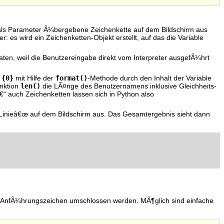
 als Parameter Ã¼bergebene Zeichenkette auf dem Bildschirm aus
: es wird ein Zeichenketten-Objekt erstellt, auf das die Variable
ten, weil die Benutzereingabe direkt vom Interpreter ausgefÃ¼hrt
{0}
format()
e
mit Hilfe der
-Methode durch den Inhalt der Variable
len()
unktion
die LÃ¤nge des Benutzernamens inklusive Gleichheits-
€“ auch Zeichenketten lassen sich in Python also
 â€žLinieâ€œ auf dem Bildschirm aus. Das Gesamtergebnis sieht dann
on AnfÃ¼hrungszeichen umschlossen werden. MÃ¶glich sind einfache