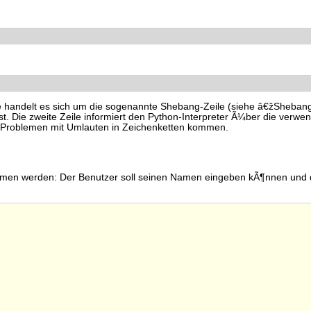
Zeile handelt es sich um die sogenannte Shebang-Zeile (siehe â€žSheba
st. Die zweite Zeile informiert den Python-Interpreter Ã¼ber die verwen
u Problemen mit Umlauten in Zeichenketten kommen.
nommen werden: Der Benutzer soll seinen Namen eingeben kÃ¶nnen und d