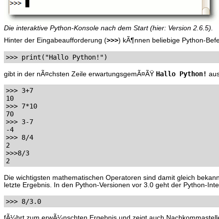
Die interaktive Python-Konsole nach dem Start (hier: Version 2.6.5).
>>>
Hinter der Eingabeaufforderung (
) kÃ¶nnen beliebige Python-Befe
Hallo Python!
gibt in der nÃ¤chsten Zeile erwartungsgemÃ¤ÃŸ
aus
>>> 3+7 

10 

>>> 7*10 

70 

>>> 3-7 

-4 

>>> 8/4 

2 

>>>8/3

Die wichtigsten mathematischen Operatoren sind damit gleich bekann
letzte Ergebnis. In den Python-Versionen vor 3.0 geht der Python-In
fÃ¼hrt zum erwÃ¼nschten Ergebnis und zeigt auch Nachkommastel