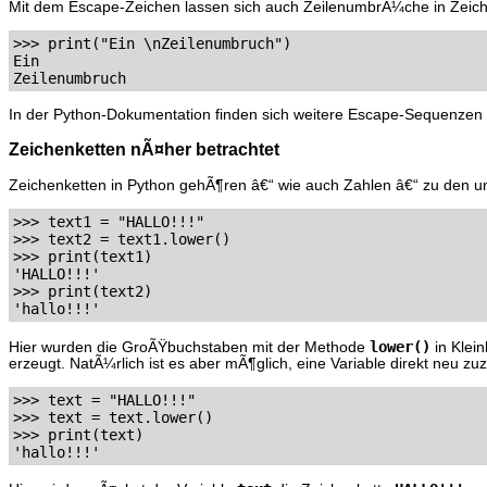
Mit dem Escape-Zeichen lassen sich auch ZeilenumbrÃ¼che in Zeiche
>>> print("Ein \nZeilenumbruch") 

Ein 

In der Python-Dokumentation finden sich weitere Escape-Sequenzen
Zeichenketten nÃ¤her betrachtet
Zeichenketten in Python gehÃ¶ren â€“ wie auch Zahlen â€“ zu den u
>>> text1 = "HALLO!!!" 

>>> text2 = text1.lower() 

>>> print(text1)

'HALLO!!!' 

>>> print(text2)

lower()
Hier wurden die GroÃŸbuchstaben mit der Methode
in Klei
erzeugt. NatÃ¼rlich ist es aber mÃ¶glich, eine Variable direkt neu z
>>> text = "HALLO!!!" 

>>> text = text.lower() 

>>> print(text)
