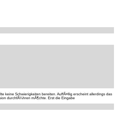
eine Schwierigkeiten bereiten. AuffÃ¤llig erscheint allerdings das
vision durchfÃ¼hren mÃ¶chte. Erst die Eingabe