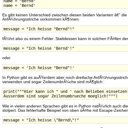
name = "Bernd"

Es gibt keinen Unterschied zwischen diesen beiden Varianten â€“ die
AnfÃ¼hrungsstriche vorkommen kÃ¶nnen:
fÃ¼hrt also zu einem Fehler. Stattdessen kann in solchen FÃ¤llen de
oder
In Python gibt es auÃŸerdem aber noch dreifache AnfÃ¼hrungsstrich
verwenden und sogar ZeilenumbrÃ¼che sind mÃ¶glich:
print("""Hier kann ich " und ' nach Belieben einsetzen!
Wie in vielen anderen Sprachen gibt es in Python natÃ¼rlich auch di
stolpert. Das fehlerhafte Beispiel von oben sÃ¤he mit Escape-Zeiche