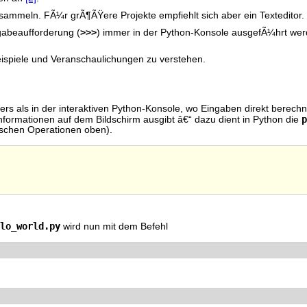
u sammeln. FÃ¼r grÃ¶ÃŸere Projekte empfiehlt sich aber ein Texteditor.
>>>
gabeaufforderung (
) immer in der Python-Konsole ausgefÃ¼hrt wer
ispiele und Veranschaulichungen zu verstehen.
. Anders als in der interaktiven Python-Konsole, wo Eingaben direkt ber
p
formationen auf dem Bildschirm ausgibt â€“ dazu dient in Python die
ischen Operationen oben).
lo_world.py
wird nun mit dem Befehl