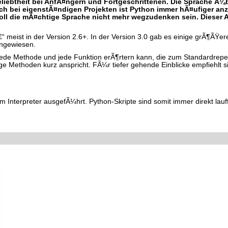
 Beliebtheit bei AnfÃ¤ngern und Fortgeschrittenen. Die Sprache Ã¼
uch bei eigenstÃ¤ndigen Projekten ist Python immer hÃ¤ufiger anz
l die mÃ¤chtige Sprache nicht mehr wegzudenken sein. Dieser Art
rt â€“ meist in der Version 2.6+. In der Version 3.0 gab es einige grÃ
ingewiesen.
jede Methode und jede Funktion erÃ¶rtern kann, die zum Standardreperto
tige Methoden kurz anspricht. FÃ¼r tiefer gehende Einblicke empfiehlt 
em Interpreter ausgefÃ¼hrt. Python-Skripte sind somit immer direkt lau