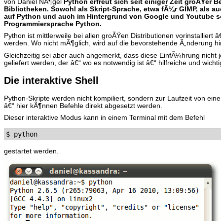
von Daniel NÃ¶gel
P
ython erfreut sich seit einiger Zeit groÃŸer
Bibliotheken. Sowohl als Skript-Sprache, etwa fÃ¼r GIMP, als a
auf Python und auch im Hintergrund von Google und Youtube sol
Programmiersprache Python.
Python ist mittlerweile bei allen groÃŸen Distributionen vorinstallie
werden. Wo nicht mÃ¶glich, wird auf die bevorstehende Ã„nderung h
Gleichzeitig sei aber auch angemerkt, dass diese EinfÃ¼hrung nicht 
geliefert werden, der â€“ wo es notwendig ist â€“ hilfreiche und wich
Die interaktive Shell
Python-Skripte werden nicht kompiliert, sondern zur Laufzeit von ein
â€“ hier kÃ¶nnen Befehle direkt abgesetzt werden.
Dieser interaktive Modus kann in einem Terminal mit dem Befehl
gestartet werden.