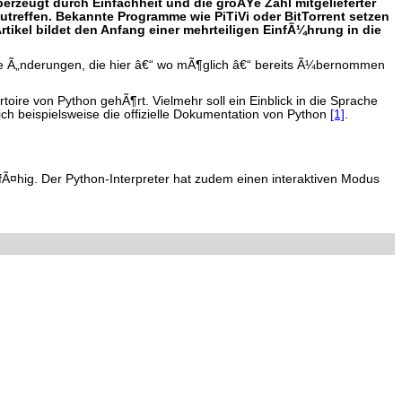
berzeugt durch Einfachheit und die groÃŸe Zahl mitgelieferter
utreffen. Bekannte Programme wie PiTiVi oder BitTorrent setzen
ikel bildet den Anfang einer mehrteiligen EinfÃ¼hrung in die
¶ÃŸere Ã„nderungen, die hier â€“ wo mÃ¶glich â€“ bereits Ã¼bernommen
ire von Python gehÃ¶rt. Vielmehr soll ein Einblick in die Sprache
sich beispielsweise die offizielle Dokumentation von Python
[1]
.
ffÃ¤hig. Der Python-Interpreter hat zudem einen interaktiven Modus