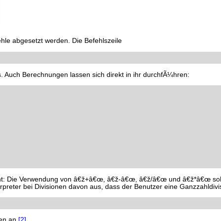
hle abgesetzt werden. Die Befehlszeile
. Auch Berechnungen lassen sich direkt in ihr durchfÃ¼hren:
t: Die Verwendung von â€ž+â€œ, â€ž-â€œ, â€ž/â€œ und â€ž*â€œ sollte k
terpreter bei Divisionen davon aus, dass der Benutzer eine Ganzzahldi
len an
[2]
.