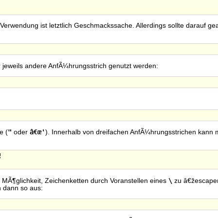
 Verwendung ist letztlich Geschmackssache. Allerdings sollte darauf g
r jeweils andere AnfÃ¼hrungsstrich genutzt werden:
"
â€œ'
e (
oder
). Innerhalb von dreifachen AnfÃ¼hrungsstrichen kann


\
e MÃ¶glichkeit, Zeichenketten durch Voranstellen eines
zu â€žescapenâ
n dann so aus: