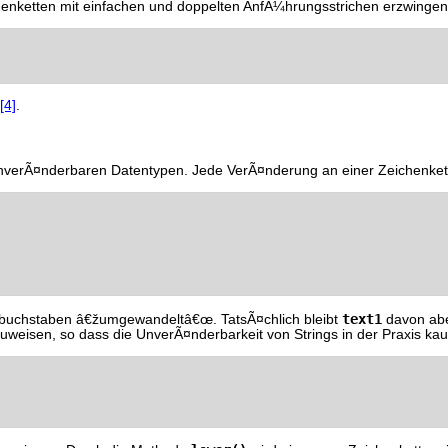
nketten mit einfachen und doppelten AnfÃ¼hrungsstrichen erzwingen 
[4]
.
nverÃ¤nderbaren Datentypen. Jede VerÃ¤nderung an einer Zeichenkett
text1
nbuchstaben â€žumgewandeltâ€œ. TatsÃ¤chlich bleibt
davon abe
uzuweisen, so dass die UnverÃ¤nderbarkeit von Strings in der Praxis k