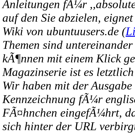
Anleitungen fÃ¼r ,,absolut
auf den Sie abzielen, eigne
Wiki von ubuntuusers.de (
L
Themen sind untereinander 
kÃ¶nnen mit einem Klick ge
Magazinserie ist es letztlic
Wir haben mit der Ausgabe
Kennzeichnung fÃ¼r englis
FÃ¤hnchen eingefÃ¼hrt, dam
sich hinter der URL verbir