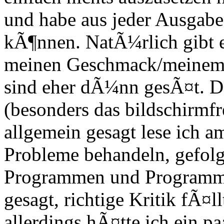
und habe aus jeder Ausgabe
kÃ¶nnen. NatÃ¼rlich gibt e
meinen Geschmack/meinem In
sind eher dÃ¼nn gesÃ¤t. Da
(besonders das bildschirmf
allgemein gesagt lese ich am
Probleme behandeln, gefolg
Programmen und Programmv
gesagt, richtige Kritik fÃ¤
allerdings hÃ¤tte ich ein 