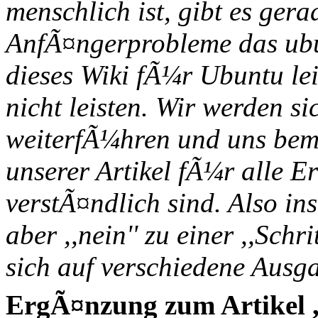
menschlich ist, gibt es gerad
AnfÃ¤ngerprobleme das ubu
dieses Wiki fÃ¼r Ubuntu lei
nicht leisten. Wir werden s
weiterfÃ¼hren und uns bem
unserer Artikel fÃ¼r alle E
verstÃ¤ndlich sind. Also ins
aber ,,nein'' zu einer ,,Schr
sich auf verschiedene Ausga
ErgÃ¤nzung zum Artikel 