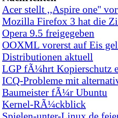
Acer stellt ,,Aspire one'' vor
Mozilla Firefox 3 hat die Zie
Opera 9.5 freigegeben
OOXML vorerst auf Eis gel
Distributionen aktuell
LGP fÃ¼hrt Kopierschutz e
ICQ-Probleme mit alternati
Baumeister fÃ¼r Ubuntu
Kernel-RÃ¼ckblick
Spielen-unter-Linux.de fei