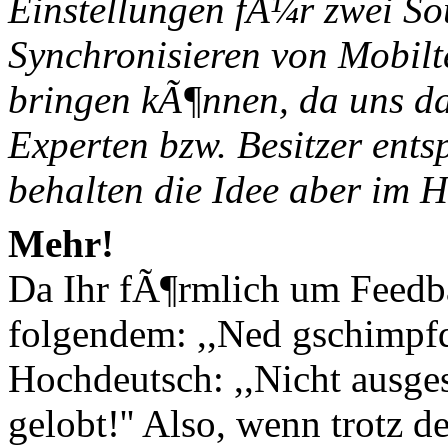
Einstellungen fÃ¼r zwei So
Synchronisieren von Mobilt
bringen kÃ¶nnen, da uns da
Experten bzw. Besitzer ent
behalten die Idee aber im H
Mehr!
Da Ihr fÃ¶rmlich um Feedba
folgendem: ,,Ned gschimpfd 
Hochdeutsch: ,,Nicht ausge
gelobt!'' Also, wenn trotz 