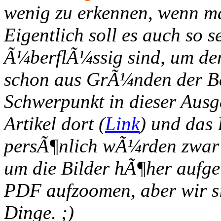
wenig zu erkennen, wenn m
Eigentlich soll es auch so s
Ã¼berflÃ¼ssig sind, um den 
schon aus GrÃ¼nden der Bar
Schwerpunkt in dieser Ausga
Artikel dort (
Link
) und das 
persÃ¶nlich wÃ¼rden zwar 
um die Bilder hÃ¶her aufge
PDF aufzoomen, aber wir si
Dinge. ;)