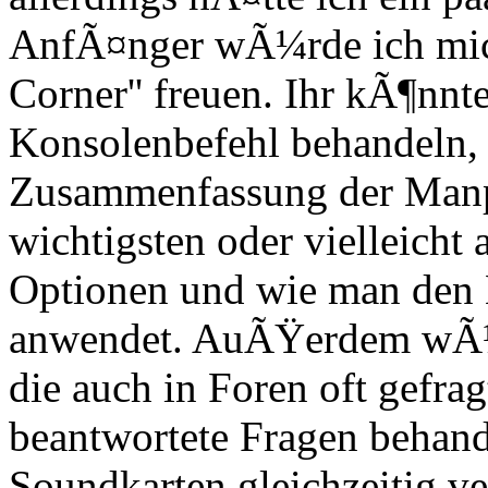
AnfÃ¤nger wÃ¼rde ich mich
Corner'' freuen. Ihr kÃ¶nnte
Konsolenbefehl behandeln,
Zusammenfassung der Manp
wichtigsten oder vielleicht
Optionen und wie man den B
anwendet. AuÃŸerdem wÃ¼rd
die auch in Foren oft gefra
beantwortete Fragen behand
Soundkarten gleichzeitig v