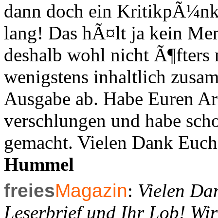
dann doch ein KritikpÃ¼nkt
lang! Das hÃ¤lt ja kein Me
deshalb wohl nicht Ã¶fters 
wenigstens inhaltlich zus
Ausgabe ab. Habe Euren Ar
verschlungen und habe scho
gemacht. Vielen Dank Euch 
Hummel
freies
Magazin
:
Vielen Da
Leserbrief und Ihr Lob! Wir