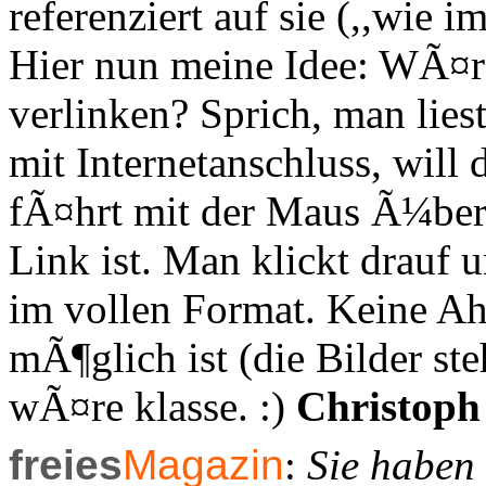
referenziert auf sie (,,wie i
Hier nun meine Idee: WÃ¤re
verlinken? Sprich, man lie
mit Internetanschluss, will
fÃ¤hrt mit der Maus Ã¼ber d
Link ist. Man klickt drauf 
im vollen Format. Keine Ah
mÃ¶glich ist (die Bilder st
wÃ¤re klasse. :)
Christoph
freies
Magazin
:
Sie haben 