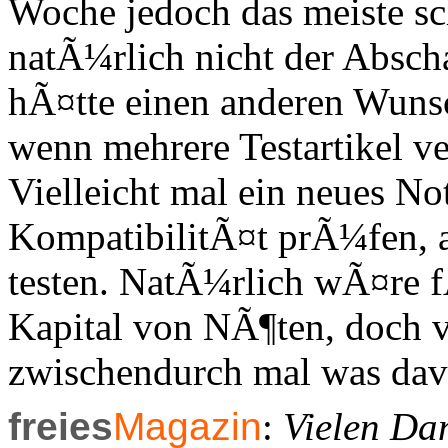
Woche jedoch das meiste sch
natÃ¼rlich nicht der Abscha
hÃ¤tte einen anderen Wuns
wenn mehrere Testartikel v
Vielleicht mal ein neues N
KompatibilitÃ¤t prÃ¼fen, 
testen. NatÃ¼rlich wÃ¤re f
Kapital von NÃ¶ten, doch v
zwischendurch mal was dav
freies
Magazin
:
Vielen Dan