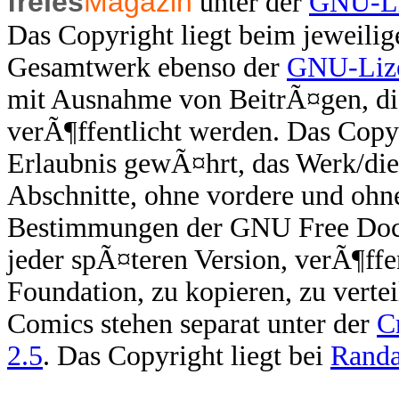
freies
Magazin
unter der
GNU-Li
Das Copyright liegt beim jeweilig
Gesamtwerk ebenso der
GNU-Lize
mit Ausnahme von BeitrÃ¤gen, die
verÃ¶ffentlicht werden. Das Copyr
Erlaubnis gewÃ¤hrt, das Werk/di
Abschnitte, ohne vordere und ohn
Bestimmungen der GNU Free Docum
jeder spÃ¤teren Version, verÃ¶ffe
Foundation, zu kopieren, zu verte
Comics stehen separat unter der
C
2.5
. Das Copyright liegt bei
Randa