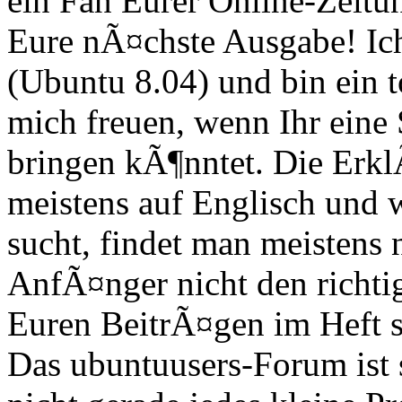
ein Fan Eurer Online-Zeitu
Eure nÃ¤chste Ausgabe! Ich
(Ubuntu 8.04) und bin ein 
mich freuen, wenn Ihr ein
bringen kÃ¶nntet. Die Erkl
meistens auf Englisch und 
sucht, findet man meistens 
AnfÃ¤nger nicht den richti
Euren BeitrÃ¤gen im Heft si
Das ubuntuusers-Forum ist 