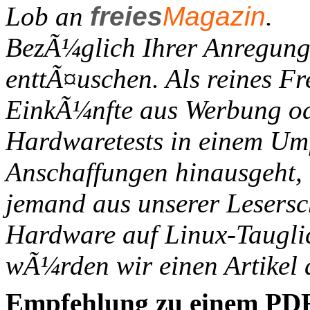
Lob an
freies
Magazin
.
BezÃ¼glich Ihrer Anregung
enttÃ¤uschen. Als reines Fre
EinkÃ¼nfte aus Werbung ode
Hardwaretests in einem Um
Anschaffungen hinausgeht, 
jemand aus unserer Lesersch
Hardware auf Linux-Tauglic
wÃ¼rden wir einen Artikel 
Empfehlung zu einem PD