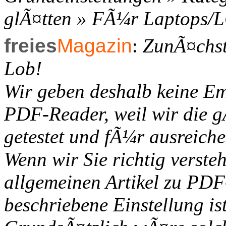
glÃ¤tten » FÃ¼r Laptops/
freies
Magazin
:
ZunÃ¤chst
Lob!
Wir geben deshalb keine E
PDF-Reader, weil wir die 
getestet und fÃ¼r ausreich
Wenn wir Sie richtig verste
allgemeinen Artikel zu PDF
beschriebene Einstellung is