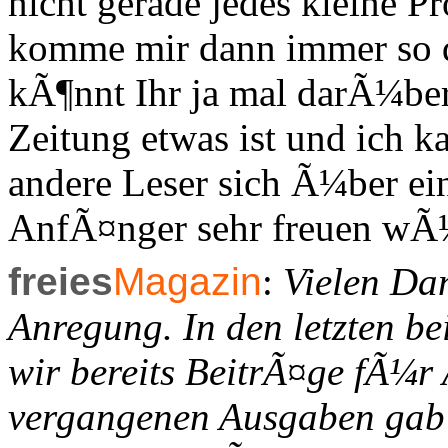
nicht gerade jedes kleine P
komme mir dann immer so du
kÃ¶nnt Ihr ja mal darÃ¼be
Zeitung etwas ist und ich k
andere Leser sich Ã¼ber ei
AnfÃ¤nger sehr freuen wÃ
freies
Magazin
:
Vielen Da
Anregung. In den letzten 
wir bereits BeitrÃ¤ge fÃ¼r
vergangenen Ausgaben gab 