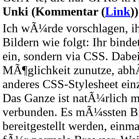
Unki (Kommentar (
Link
))
Ich wÃ¼rde vorschlagen, i
Bildern wie folgt: Ihr bind
ein, sondern via CSS. Dabe
MÃ¶glichkeit zunutze, ab
anderes CSS-Stylesheet ein
Das Ganze ist natÃ¼rlich 
verbunden. Es mÃ¼ssten B
bereitgestellt werden, ein