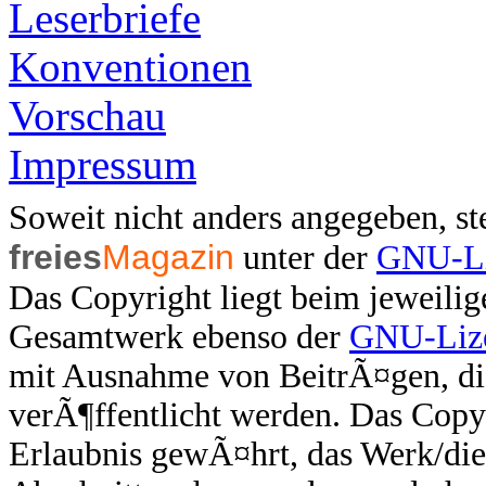
Leserbriefe
Konventionen
Vorschau
Impressum
Soweit nicht anders angegeben, st
freies
Magazin
unter der
GNU-Li
Das Copyright liegt beim jeweilig
Gesamtwerk ebenso der
GNU-Lize
mit Ausnahme von BeitrÃ¤gen, die
verÃ¶ffentlicht werden. Das Copyr
Erlaubnis gewÃ¤hrt, das Werk/di