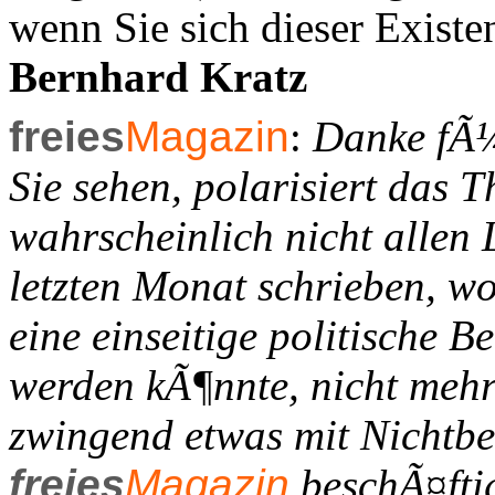
wenn Sie sich dieser Exist
Bernhard Kratz
freies
Magazin
:
Danke fÃ¼
Sie sehen, polarisiert das
wahrscheinlich nicht allen 
letzten Monat schrieben, w
eine einseitige politische B
werden kÃ¶nnte, nicht mehr 
zwingend etwas mit Nichtbe
freies
Magazin
beschÃ¤fti