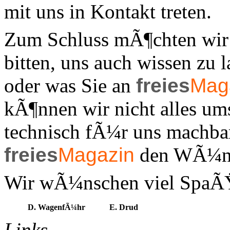
mit uns in Kontakt treten.
Zum Schluss mÃ¶chten wir 
bitten, uns auch wissen zu l
oder was Sie an
freies
Mag
kÃ¶nnen wir nicht alles ums
technisch fÃ¼r uns machba
freies
Magazin
den WÃ¼nsc
Wir wÃ¼nschen viel SpaÃŸ 
D. WagenfÃ¼hr
E. Drud
Links