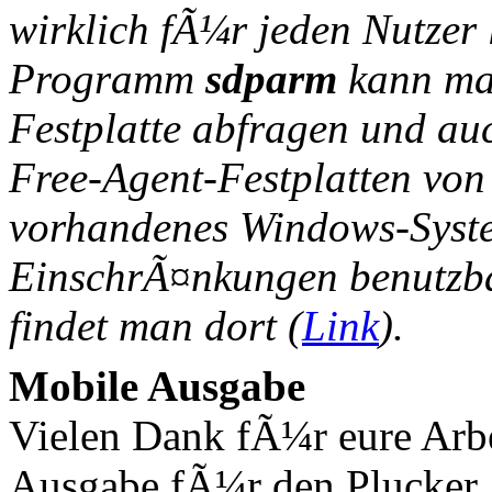
wirklich fÃ¼r jeden Nutzer 
Programm
sdparm
kann man
Festplatte abfragen und au
Free-Agent-Festplatten von
vorhandenes Windows-System
EinschrÃ¤nkungen benutzbar
findet man dort (
Link
).
Mobile Ausgabe
Vielen Dank fÃ¼r eure Arbe
Ausgabe fÃ¼r den Plucker. 