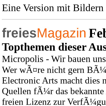
Eine Version mit Bildern
freies
Magazin
Fe
Topthemen dieser Au
Micropolis - Wir bauen uns
Wer wÃ¤re nicht gern BÃ¼rg
Electronic Arts macht dies
Quellen fÃ¼r das bekannte 
freien Lizenz zur VerfÃ¼gu