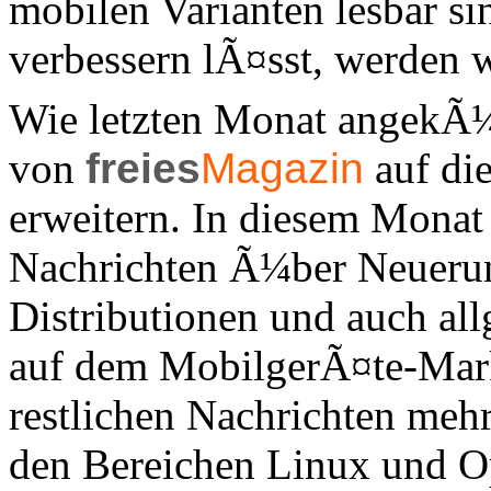
mobilen Varianten lesbar s
verbessern lÃ¤sst, werden w
Wie letzten Monat angekÃ¼
von
freies
Magazin
auf di
erweitern. In diesem Monat
Nachrichten Ã¼ber Neuerun
Distributionen und auch all
auf dem MobilgerÃ¤te-Markt
restlichen Nachrichten meh
den Bereichen Linux und Ope