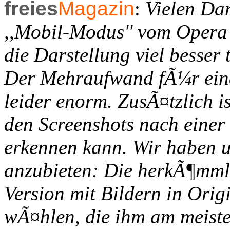
freies
Magazin
:
Vielen Da
,,Mobil-Modus'' vom Opera -
die Darstellung viel besser 
Der Mehraufwand fÃ¼r eine
leider enorm. ZusÃ¤tzlich is
den Screenshots nach eine
erkennen kann. Wir haben u
anzubieten: Die herkÃ¶mmli
Version mit Bildern in Ori
wÃ¤hlen, die ihm am meiste