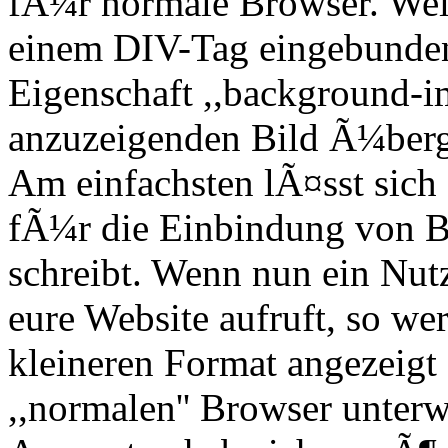
fÃ¼r normale Browser. Weit
einem DIV-Tag eingebunde
Eigenschaft ,,background-
anzuzeigenden Bild Ã¼berg
Am einfachsten lÃ¤sst sic
fÃ¼r die Einbindung von B
schreibt. Wenn nun ein Nut
eure Website aufruft, so we
kleineren Format angezeigt
,,normalen'' Browser unter