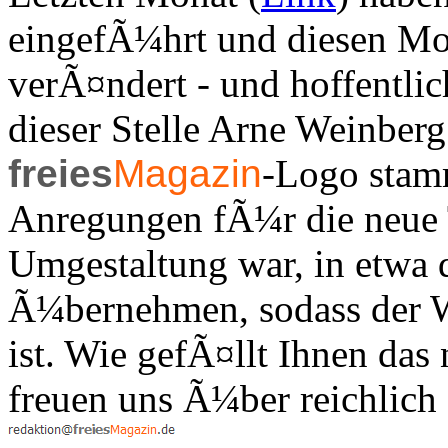
eingefÃ¼hrt und diesen Mon
verÃ¤ndert - und hoffentlic
dieser Stelle Arne Weinber
freies
Magazin
-Logo stam
Anregungen fÃ¼r die neue Ti
Umgestaltung war, in etwa 
Ã¼bernehmen, sodass der 
ist. Wie gefÃ¤llt Ihnen das 
freuen uns Ã¼ber reichlic
.