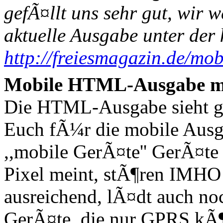
gefÃ¤llt uns sehr gut, wir w
aktuelle Ausgabe unter der
http://freiesmagazin.de/mob
Mobile HTML-Ausgabe mi
Die HTML-Ausgabe sieht gut
Euch fÃ¼r die mobile Ausga
,,mobile GerÃ¤te'' GerÃ¤te
Pixel meint, stÃ¶ren IMHO d
ausreichend, lÃ¤dt auch noc
GerÃ¤te, die nur GPRS kÃ