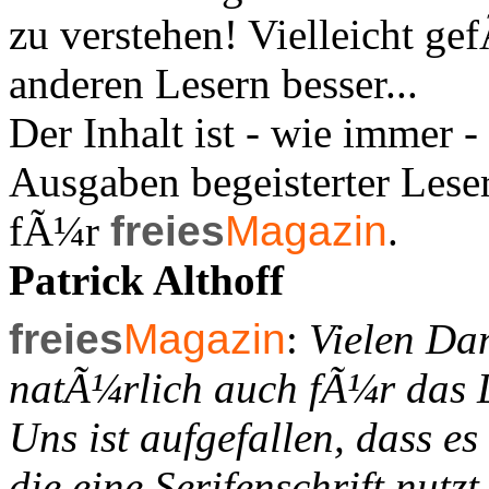
zu verstehen! Vielleicht ge
anderen Lesern besser...
Der Inhalt ist - wie immer -
Ausgaben begeisterter Lese
fÃ¼r
freies
Magazin
.
Patrick Althoff
freies
Magazin
:
Vielen Dan
natÃ¼rlich auch fÃ¼r das 
Uns ist aufgefallen, dass es
die eine Serifenschrift nutzt