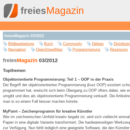
freiesMagazin 03/2012
Bildbearbeitung
Buch
Community
Debian
Distributi
Navigation
OpenStreetMap
Programmierung
Rezension
freies
Magazin
03/2012
Topthemen
Objektorientierte Programmierung: Teil 1 – OOP in der Praxis
Der Begriff der objektorientierten Programmierung (kurz OOP) existiert sch
programmiert hat, erwischt sich beim Übergang zu OOP öfters dabei, wie er 
umgibt und dies als objektorientierte Programmierung verkauft. Die Artikelr
man in so einem Fall besser machen könnte.
MyPaint – Zeichenprogramm für kreative Künstler
Wer im zeichnerischen Umfeld kreativ begabt ist, wird sich vielleicht einma
Papier in eine digitale Variante transformiert. Die hardwareseitigen Werkzeu
zur Verfügung. Nun fehlt lediglich eine geeignete Software, die den Künstl