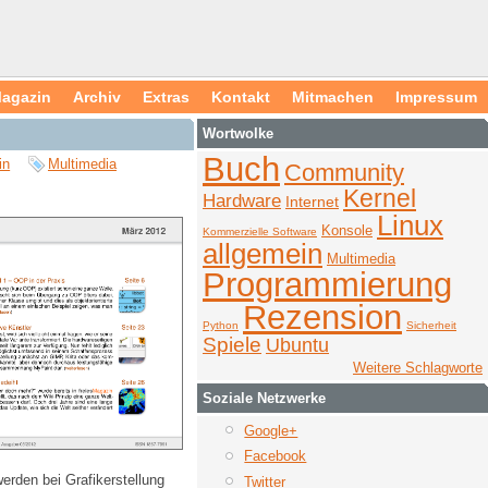
agazin
Archiv
Extras
Kontakt
Mitmachen
Impressum
Wortwolke
Buch
in
Multimedia
Community
Kernel
Hardware
Internet
Linux
Konsole
Kommerzielle Software
allgemein
Multimedia
Programmierung
Rezension
Python
Sicherheit
Spiele
Ubuntu
Weitere Schlagworte
Soziale Netzwerke
Google+
Facebook
erden bei Grafikerstellung
Twitter