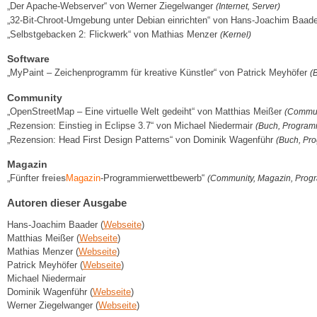
„Der Apache-Webserver“ von Werner Ziegelwanger
(Internet, Server)
„32-Bit-Chroot-Umgebung unter Debian einrichten“ von Hans-Joachim Baad
„Selbstgebacken 2: Flickwerk“ von Mathias Menzer
(Kernel)
Software
„MyPaint – Zeichenprogramm für kreative Künstler“ von Patrick Meyhöfer
(
Community
„OpenStreetMap – Eine virtuelle Welt gedeiht“ von Matthias Meißer
(Commun
„Rezension: Einstieg in Eclipse 3.7“ von Michael Niedermair
(Buch, Program
„Rezension: Head First Design Patterns“ von Dominik Wagenführ
(Buch, Pr
Magazin
„Fünfter
freies
Magazin
-Programmierwettbewerb“
(Community, Magazin, Prog
Autoren dieser Ausgabe
Hans-Joachim Baader (
Webseite
)
Matthias Meißer (
Webseite
)
Mathias Menzer (
Webseite
)
Patrick Meyhöfer (
Webseite
)
Michael Niedermair
Dominik Wagenführ (
Webseite
)
Werner Ziegelwanger (
Webseite
)