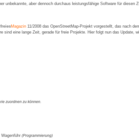
r unbekannte, aber dennoch durchaus leistungsfähige Software für diesen Zw
n
freies
Magazin
11/2008 das OpenStreetMap-Projekt vorgestellt, das nach dem
 sind eine lange Zeit, gerade für freie Projekte. Hier folgt nun das Update, wi
orie zuordnen zu können.
ik Wagenführ
(Programmierung)