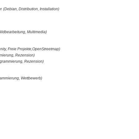
er
(Debian, Distribution, Installation)
Bildbearbeitung, Multimedia)
ity, Freie Projekte,OpenStreetmap)
mierung, Rezension)
ogrammierung, Rezension)
rammierung, Wettbewerb)