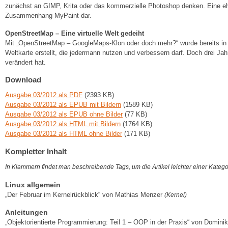
zunächst an GIMP, Krita oder das kommerzielle Photoshop denken. Eine ehe
Zusammenhang MyPaint dar.
OpenStreetMap – Eine virtuelle Welt gedeiht
Mit „OpenStreetMap – GoogleMaps-Klon oder doch mehr?“ wurde bereits i
Weltkarte erstellt, die jedermann nutzen und verbessern darf. Doch drei Jahre
verändert hat.
Download
Ausgabe 03/2012 als PDF
(2393 KB)
Ausgabe 03/2012 als EPUB mit Bildern
(1589 KB)
Ausgabe 03/2012 als EPUB ohne Bilder
(77 KB)
Ausgabe 03/2012 als HTML mit Bildern
(1764 KB)
Ausgabe 03/2012 als HTML ohne Bilder
(171 KB)
Kompletter Inhalt
In Klammern findet man beschreibende Tags, um die Artikel leichter einer Kateg
Linux allgemein
„Der Februar im Kernelrückblick“ von Mathias Menzer
(Kernel)
Anleitungen
„Objektorientierte Programmierung: Teil 1 – OOP in der Praxis“ von Domin