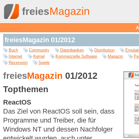
A
freiesMagazin 01/2012
Buch
Community
Datenbanken
Distribution
Emulat
Internet
Kernel
Kommerzielle Software
Magazin
Pe
Rezension
Spiele
freies
Magazin
01/2012
Topthemen
ReactOS
Das Ziel von ReactOS soll sein, dass
Programme und Treiber, die für
Windows NT und dessen Nachfolger
entwickelt wurden, auch unter